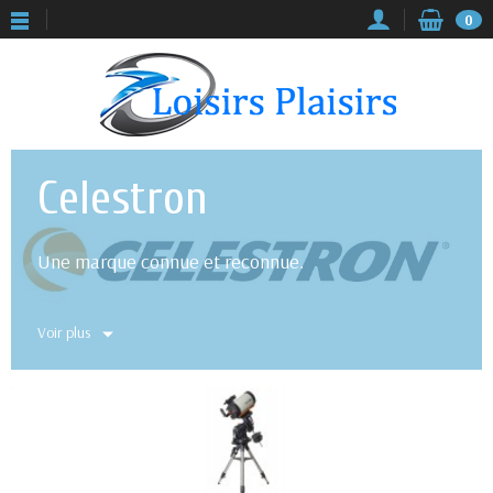
0
Celestron
Une marque connue et reconnue.
Voir plus
C’est aujourd‘hui l’une des marques les plus
appréciées des astronomes amateurs, laquelle a su
s’imposer au cours des dernières décennies (plus de
60 ans) comme un leader de l’industrie de l’optique,
aux innovations techniques révolutionnaires.
Celestron distribue à ce jour ses produits haut de