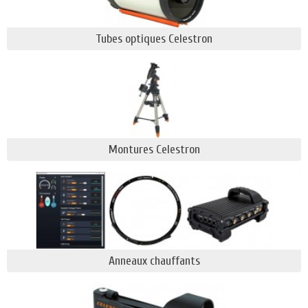
environ trois minutes et ne nécessite
absolument aucune intervention de
Tubes optiques Celestron
l'utilisateur.
Starsense Explorer :
La technologie de
reconnaissance du ciel de StarSense Explorer
a révolutionné le télescope manuel car de
nombreux astronomes se découragent parce
qu'ils ne savent pas où le pointer pour voir des
planètes, des amas d'étoiles, des nébuleuses
Montures Celestron
et des galaxies. Ce dispositif vous indique
exactement quels objets célestes sont
actuellement visibles dans le ciel nocturne et
où le déplacer pour placer ces objets dans
l'oculaire. De plus, vous pouvez accéder à des
informations détaillées et même à des
descriptions audio des objets les plus
Anneaux chauffants
populaires pendant que vous les observez.
Aucune connaissance préalable du ciel
nocturne n'est requise.