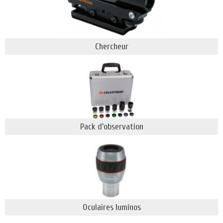
SkyAlign :
c’est la méthode la plus simple
pour aligner un télescope informatisé, offrant
une facilité d'utilisation pour les débutants
Chercheur
tout en conservant la précision exigée par les
utilisateurs expérimentés. Dirigez le télescope
vers trois objets brillants dans le ciel, et il vous
dira quels sont les objets.
Solar Safe :
avoir un filtre solaire Celestron
EclipSmart doté de la technologie de Solar
Pack d’observation
Safe offre la protection ultime contre les
rayonnements solaires nocifs. Il suprime
99,999 % de la lumière visible. Cette
technologie est « Garantie Sécuritaire » pour
l'observation directe du soleil.
Fastar Technology :
La technologie Fastar
offre aux imageurs la possibilité d'augmenter
Oculaires luminos
considérablement la vitesse et la sensibilité