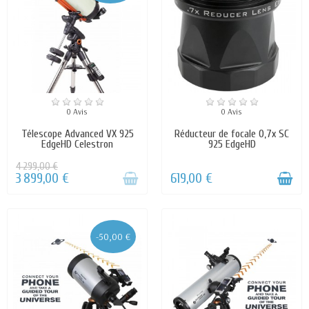
0 Avis
0 Avis
Télescope Advanced VX 925
Réducteur de focale 0,7x SC
EdgeHD Celestron
925 EdgeHD
4 299,00 €
3 899,00 €
619,00 €
-50,00 €