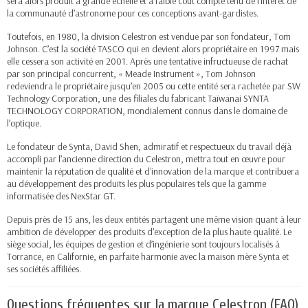
sera alors produit à grande échelle et à faible coût compte tenu de l’intérêt de
la communauté d’astronome pour ces conceptions avant-gardistes.
Toutefois, en 1980, la division Celestron est vendue par son fondateur, Tom
Johnson. C’est la société TASCO qui en devient alors propriétaire en 1997 mais
elle cessera son activité en 2001. Après une tentative infructueuse de rachat
par son principal concurrent, « Meade Instrument », Tom Johnson
redeviendra le propriétaire jusqu’en 2005 ou cette entité sera rachetée par SW
Technology Corporation, une des filiales du fabricant Taïwanai SYNTA
TECHNOLOGY CORPORATION, mondialement connus dans le domaine de
l’optique.
Le fondateur de Synta, David Shen, admiratif et respectueux du travail déjà
accompli par l’ancienne direction du Celestron, mettra tout en œuvre pour
maintenir la réputation de qualité et d'innovation de la marque et contribuera
au développement des produits les plus populaires tels que la gamme
informatisée des NexStar GT.
Depuis près de 15 ans, les deux entités partagent une même vision quant à leur
ambition de développer des produits d’exception de la plus haute qualité. Le
siège social, les équipes de gestion et d’ingénierie sont toujours localisés à
Torrance, en Californie, en parfaite harmonie avec la maison mère Synta et
ses sociétés affiliées.
Questions fréquentes sur la marque Celestron (FAQ)