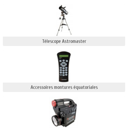
Slt qui comprend :
Le MAK 90 ou 127
Le R102 , N130, le 5 ʺ ou 6 ʺ
En parallèle, ce fabricant possède une gamme
complète de télescopes pour tous les budgets dans
Télescope Astromaster
laquelle vous trouverez notamment les
Powerseeker, les Astromaster, les Starsense
Explorer, les Inspire, ou encore les Astrofi.
Quelques innovations technologiques qui font le
succès de la marque
Accessoires montures équatoriales
Edge HD :
il s’agit d’une conception à champ
plat (courbure de champs pratiquement nulle)
destinée à restituer des images exempt de
coma, et nettes jusqu'au bord de champs de
vision avec un minimum de vignettage