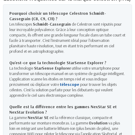
Pourquoi choisir un télescope Celestron Schmidt-
Cassegrain (C8, C9, C11) ?
Les télescopes
Schmidt-Cassegrain
de Celestron sont réputés pour
leur incroyable polyvalence. Grâce à leur conception optique
compacte, ils offrent une grande longueur focale dans un tube court et
facile à transporter. C'est l'instrument idéal pour l'observation
planétaire haute résolution, tout en étant très performant en ciel
profond et en astrophotographie.
Qu'est-ce que la technologie StarSense Explorer ?
La technologie
StarSense Explorer
utilise votre smartphone pour
transformer un télescope manuel en un système de guidage intelligent.
L'application scanne les étoiles en temps réel et vous indique
précisément où déplacer votre
télescope
pour trouver les objets
célestes. C'est la solution parfaite pour les débutants qui veulent
apprendre le ciel sans électronique complexe.
Quelle est la différence entre les gammes NexStar SE et
NexStar Evolution ?
La gamme
NexStar SE
est la référence classique, compacte et
performante sur monture monobras. La gamme
Evolution
va plus
loin en intégrant une batterie lithium-ion (plus besoin de piles), une
connexion WiFi pour piloter le télescope via l'application SkyPortal, et