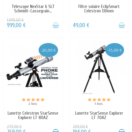
Télescope NexStar 6 SLT
Filtre solaire EclipSmart
Schmidt-Cassegrain...
Celestron 130mm
1 099,00 €
999,00 €
49,00 €
-20,00 €
-15,00 €
2 Avis
1 Avis
Lunette Celestron StarSense
Lunette StarSense Explorer
Explorer LT 80AZ
LT 70AZ
279,00 €
209,00 €
259,00 €
194,00 €