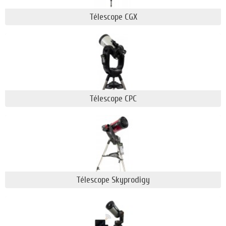
gamme dans le monde entier, tant dans le domaine
Télescope CGX
de l’astronomie avec ses télescopes, lunettes et
jumelles astronomiques, que dans le domaine de la
microscopie ou de l’observation de pleine nature
avec ses différentes gammes de longues vues,
jumelles sportives, …etc.
Télescope CPC
Les instruments coup de cœur disponibles pour le
grand public
De nombreux astronomes souhaitent à la fois
pouvoir observer les merveilles présentes dans
notre ciel profond (galaxie lointaine, nébuleuse du
fin fond du cosmos,…), les planètes (les magnifiques
anneaux de Saturne, les détails des bandes
Télescope Skyprodigy
atypiques de Jupiter) ou encore notre lune. Ils
savent qu’ils combleront leurs attentes avec un
télescope Celestron Schmidt-Cassegrain de type C6,
C8, C9 ou même les fabuleux C11 et C14.