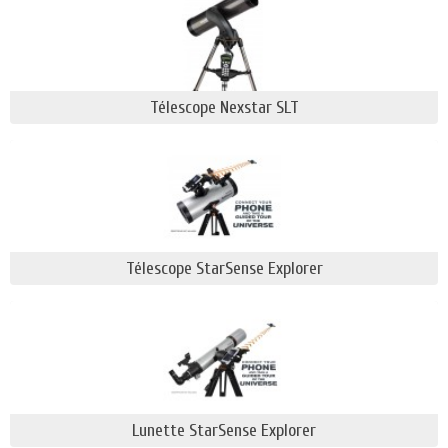
A noter que concernant les conceptions azimutales,
il est possible de faire de l’astrophotographie à
pauses longues dès lors qu’elles sont pourvus d’une
table équatoriale.
Télescope Nexstar SLT
Concernant les modèles Celestron nexstar
(monobras), ils se déclinent en plusieurs diamètres :
Le 4 SE : 102 mm
Le 5 SE : 125 mm
Le 6 SE : 150 mm
Le 8 SE : 203 mm
Télescope StarSense Explorer
En version plus élaborée (batterie interne + module
WIFI intégré), vous pourrez apprécier les modèles
dits « Evolution », à savoir : les Nexstar évolution 5 ,
6 , 8 , et 9.25 (en 235 mm).
Si votre budget ne vous permet pas l’achat d’un des
produits ci-dessus évoqués, vous trouverez sans
Lunette StarSense Explorer
doute votre instrument dans la gamme des Nexstar