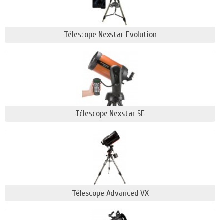
En effet, ces modèles de conception Schmidt-
Cassegrain ont l’avantage d’être polyvalents,
Télescope Nexstar Evolution
d’excellente qualité optique et présentent surtout
l’indéniable atout d’être compacts, même pour un
gros diamètre (d’où sa facilité de transport pour un
astronome nomade).
Les tubes C8, C9, C11 et C14 existent également en
version Edge-HD, particulièrement optimisés pour
Télescope Nexstar SE
la pratique de l’astrophoto, une discipline plus
complexe vers laquelle s’orientent régulièrement
les astronomes qui maitrisent déjà bien la technique
propre à l’observation visuelle.
Ces tubes SC sont généralement montés sur des
montures équatoriales de type Cgem 2 , Cgx, Cgx-L,
Avx ou bien azimutales à fourches (exemple : Cpc)
Télescope Advanced VX
ou à monobras (exemple Télescope nexstar).