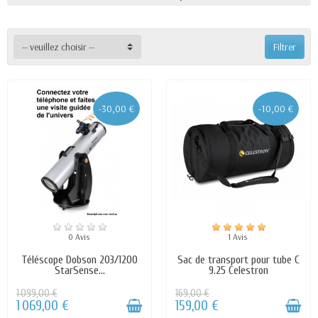
-- veuillez choisir --
Filtrer
-30,00 €
-10,00 €
0 Avis
1 Avis
Téléscope Dobson 203/1200
Sac de transport pour tube C
StarSense...
9.25 Celestron
1 099,00 €
169,00 €
1 069,00 €
159,00 €