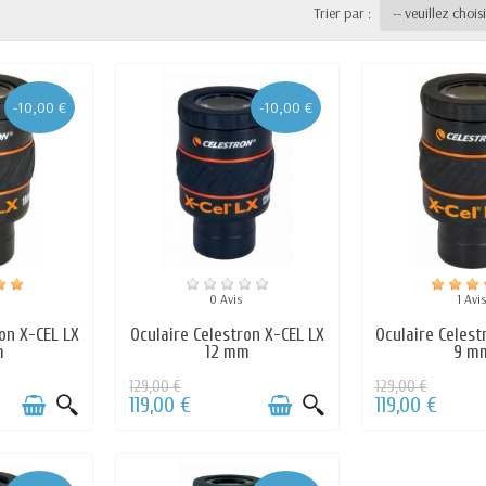
Trier par :
-- veuillez choisi
-10,00 €
-10,00 €
0 Avis
1 Avi
on X-CEL LX
Oculaire Celestron X-CEL LX
Oculaire Celest
m
12 mm
9 m
129,00 €
129,00 €
119,00 €
119,00 €