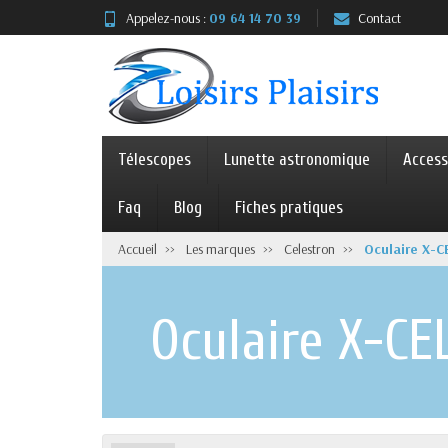
Appelez-nous :
09 64 14 70 39
Contact
Télescopes
Lunette astronomique
Access
Faq
Blog
Fiches pratiques
Accueil
Les marques
Celestron
Oculaire X-C
Oculaire X-CE