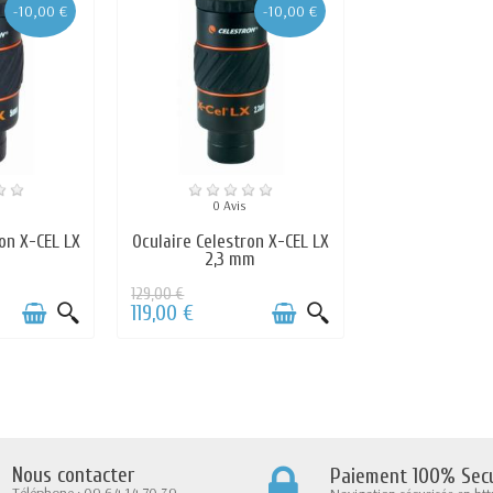
-10,00 €
-10,00 €
0 Avis
on X-CEL LX
Oculaire Celestron X-CEL LX
m
2,3 mm
129,00 €
119,00 €
Nous contacter
Paiement 100% Secu