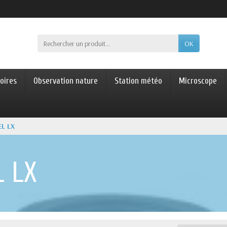
OK
oires
Observation nature
Station météo
Microscope
EL LX
L LX