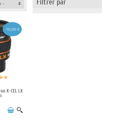
Filtrer par
r --
-10,00 €
s
ron X-CEL LX
m