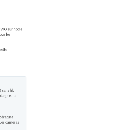
 ZWO sur notre
ous les
nette
 sans fil,
dage et la
mpérature
. Les caméras