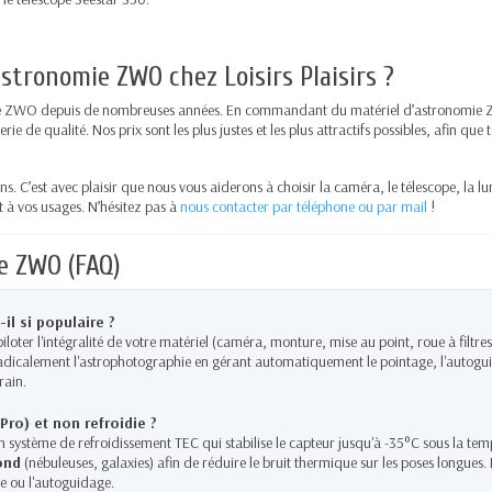
stronomie ZWO chez Loisirs Plaisirs ?
arque ZWO depuis de nombreuses années. En commandant du matériel d’astronomie
e de qualité. Nos prix sont les plus justes et les plus attractifs possibles, afin que t
s. C’est avec plaisir que nous vous aiderons à choisir la caméra, le télescope, la lu
à vos usages. N’hésitez pas à
nous contacter par téléphone ou par mail
!
e ZWO (FAQ)
il si populaire ?
loter l'intégralité de votre matériel (caméra, monture, mise au point, roue à filtres)
 radicalement l'astrophotographie en gérant automatiquement le pointage, l'autogui
rain.
ro) et non refroidie ?
 système de refroidissement TEC qui stabilise le capteur jusqu'à -35°C sous la te
ond
(nébuleuses, galaxies) afin de réduire le bruit thermique sur les poses longues
re ou l'autoguidage.