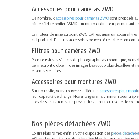
Accessoires pour caméras ZWO
De nombreux
accessoires pour caméras ZWO
sont proposés aux
sûr le célèbre boîtier ASIAIR, un micro-ordinateur permettant d
Le moteur de mise au point ZWO EAF est aussi un appareil très a
ciel profond. D’autres accessoires peuvent être achetés en compl
Filtres pour caméras ZWO
Pour réussir vos séances de photographie astronomique, vous dev
permettront d’obtenir des images beaucoup plus détaillées et net
et amas stellaires).
Accessoires pour montures ZWO
Sur notre site, vous trouverez différents
accessoires pour mon
leur capacité de charge. Nos allonges en aluminium pour trépie
Lors de sa rotation, vous préviendrez ainsi tout risque de collis
Nos pièces détachées ZWO
Loisirs Plaisirs met enfin à votre disposition des
pièces détaché
ASI ainsi qu’un filtre solaire à lumière blanche en polymère pour