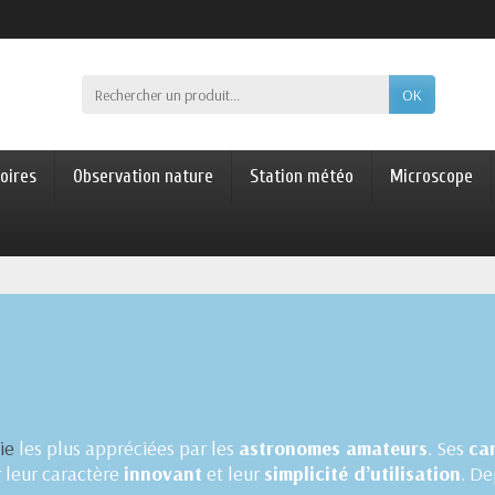
OK
oires
Observation nature
Station météo
Microscope
ie
les plus appréciées par les
astronomes amateurs
. Ses
ca
r leur caractère
innovant
et leur
simplicité d’utilisation
. De