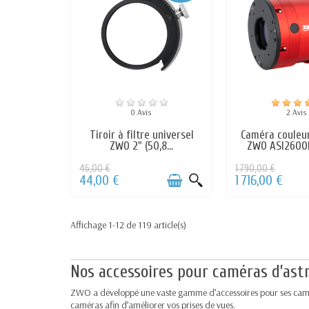
Nos montures et trépieds ZWO
La marque ZWO est aussi réputée pour se
entraînement harmonique se distinguent 
charge reste très bonne : entre 8 et 13 k
Pour une expérience optimale, l’AM3 et l
0 Avis
2 Avis
peine 2,3 kg. Les
montures et trépieds 
Tiroir à filtre universel
Caméra couleur
ZWO 2" (50,8...
ZWO ASI2600M
46,00 €
1 790,00 €
44,00 €
1 716,00 €
Affichage 1-12 de 119 article(s)
Nos accessoires pour caméras d’as
ZWO a développé une vaste gamme d’accessoires pour ses caméras
caméras afin d’améliorer vos prises de vues.