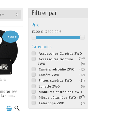
 solaire (planètes, Lune et Soleil).
Filtrer par
sté
r --
 assisté. Elles sont équipées d’un
Prix
ème de refroidissement TEC à deux étages
, le courant d’obscurité et le bruit
13,00 € - 3 890,00 €
-19,00 €
Catégories
Accessoires Caméras ZWO
ssique. Les caméras ZWO ASI se
(59)
Accessoires monture
u de capteurs SmartSens permettant
ZWO
(4)
nt de 1,2 à 2,07 millions de pixels.
Caméra refroidie ZWO
(12)
Caméra ZWO
(12)
iatures. Moins coûteuses, ces caméras
Filtres caméras ZWO
(21)
e pixels garantit de très bonnes
s
Lunette ZWO
(4)
s motorisée
Montures et trépieds ZWO
1,75mm...
(7)
Pièces détachées ZWO
(8)
Télescope ZWO
(2)