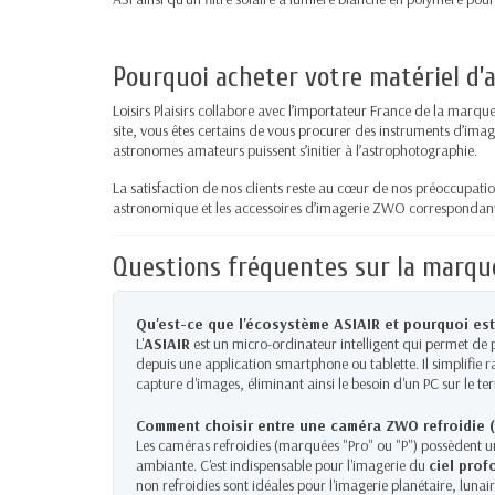
Pourquoi acheter votre matériel d’a
Loisirs Plaisirs collabore avec l’importateur France de la m
site, vous êtes certains de vous procurer des instruments d’imageri
astronomes amateurs puissent s’initier à l’astrophotographie.
La satisfaction de nos clients reste au cœur de nos préoccupation
astronomique et les accessoires d’imagerie ZWO correspondant 
Questions fréquentes sur la marqu
Qu'est-ce que l'écosystème ASIAIR et pourquoi est-
L'
ASIAIR
est un micro-ordinateur intelligent qui permet de pi
depuis une application smartphone ou tablette. Il simplifie
capture d'images, éliminant ainsi le besoin d'un PC sur le ter
Comment choisir entre une caméra ZWO refroidie (P
Les caméras refroidies (marquées "Pro" ou "P") possèdent un
ambiante. C'est indispensable pour l'imagerie du
ciel prof
non refroidies sont idéales pour l'imagerie planétaire, lunai