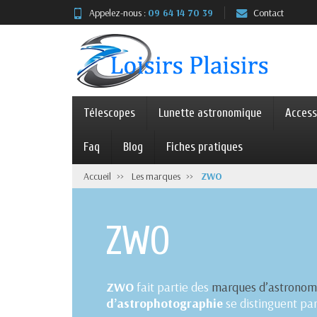
Appelez-nous :
09 64 14 70 39
Contact
Télescopes
Lunette astronomique
Access
Faq
Blog
Fiches pratiques
Accueil
Les marques
ZWO
ZWO
ZWO
fait partie des
marques d’astronom
d’astrophotographie
se distinguent pa