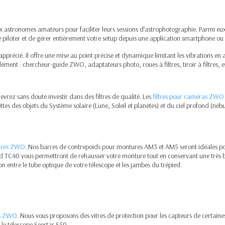
 astronomes amateurs pour faciliter leurs sessions d’astrophotographie. Parmi eux
e piloter et de gérer entièrement votre setup depuis une application smartphone ou 
pprécié. Il offre une mise au point précise et dynamique limitant les vibrations en
ément : chercheur-guide ZWO, adaptateurs photo, roues à filtres, tiroir à filtres, e
rez sans doute investir dans des filtres de qualité. Les
filtres pour caméras ZWO
tes des objets du Système solaire (Lune, Soleil et planètes) et du ciel profond (nébu
tures ZWO
. Nos barres de contrepoids pour montures AM3 et AM5 seront idéales 
d TC40 vous permettront de rehausser votre monture tout en conservant une très bo
ion entre le tube optique de votre télescope et les jambes du trépied.
es ZWO
. Nous vous proposons des vitres de protection pour les capteurs de certa
 le télescope Seestar S50.