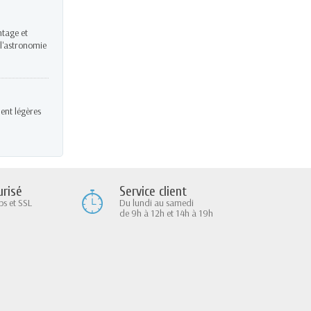
ntage et
 l'astronomie
ent légères
Service client
risé
Du lundi au samedi
ps et SSL
de 9h à 12h et 14h à 19h