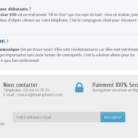
 aux débutants ?
star S50
est un instrument "All-in-One" qui s'occupe de tout : mise en station, poi
ur d'objets célestes sur votre téléphone. C'est le compagnon idéal pour découvrir
AM5 ?
armonique
(Strain Wave Gear). Elles sont révolutionnaires car elles sont extrêmem
s importantes sans avoir besoin de contrepoids. C'est la solution ultime pour les
e sans l'encombrement.
Nous contacter
Paiement 100% Secu
Téléphone : 09 64 14 70 39
Navigation sécurisée en htt
E-mail : contact@loisirsplaisirs.com
nos