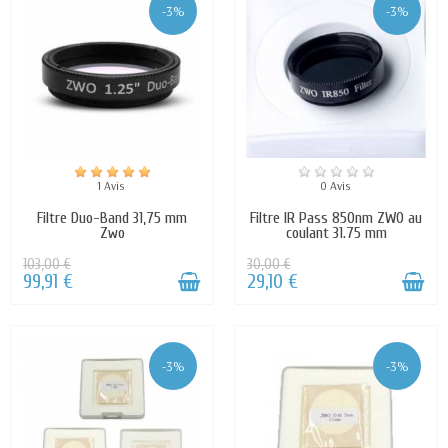
-3%
-3%
1 Avis
0 Avis
Filtre Duo-Band 31,75 mm
Filtre IR Pass 850nm ZWO au
Zwo
coulant 31.75 mm
103,00 €
30,00 €
99,91 €
29,10 €
-3%
-3%