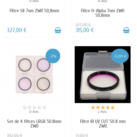
0 Avis
0 Avis
Filtre SII 7nm ZWO 50,8mm
Filtre H-Alpha 7nm ZWO
50,8mm
327,00 €
327,00 €
315,00 €
-3%
-3,00 €
0 Avis
2 Avis
Set de 4 filtres LRGB 50.8mm
Filtre IR UV CUT 50.8 mm
ZWO
ZWO
392,00 €
71,00 €