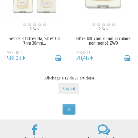
0 Avis
0 Avis
Set de 3 filtres Ha, SII et OIII
Filtre OIII 7nm 36mm circulaire
7nm 36mm...
non monté ZWO
599,00 €
218,00 €
581,03 €
211,46 €
Affichage 1-12 de 21 article(s)
Suivant