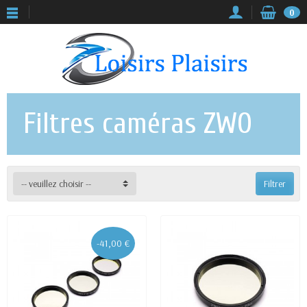
0
Filtres caméras ZWO
-- veuillez choisir --
Filtrer
-41,00 €