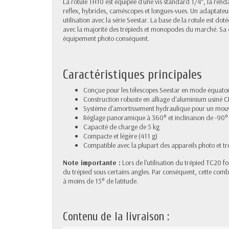
La rotule TH10 est équipée d'une vis standard 1/4″, la rend
reflex, hybrides, caméscopes et longues-vues. Un adaptateur
utilisation avec la série Seestar. La base de la rotule est dot
avec la majorité des trépieds et monopodes du marché. Sa
équipement photo conséquent.
Caractéristiques principales
Conçue pour les télescopes Seestar en mode équator
Construction robuste en alliage d'aluminium usiné 
Système d'amortissement hydraulique pour un mouve
Réglage panoramique à 360° et inclinaison de -90°
Capacité de charge de 5 kg
Compacte et légère (411 g)
Compatible avec la plupart des appareils photo et tr
Note importante :
Lors de l'utilisation du trépied TC20 fo
du trépied sous certains angles. Par conséquent, cette com
à moins de 15° de latitude.
Contenu de la livraison :