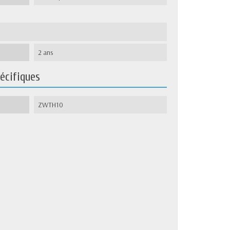
2 ans
écifiques
ZWTH10