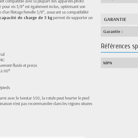
ant compatible avec la plupart des appareils photo
 pour vis 3/8″ est également inclus, optimisant son
ée d'un filetage femelle 3/8″, assurant sa compatibilité
capacité de charge de 5 kg
permet de supporter un
GARANTIE
Garantie :
Références sp
ial
CNC
MPN
ment fluide et précis
 à 90°
épieds
urni avec le Seestar S50, la rotule peut heurter le pied
binaison n'est pas recommandée dans les régions situées