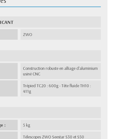
ues
RICANT
ZWO
Construction robuste en alliage d'aluminium
usiné CNC
Trépied TC20 : 600g - Tête fluide TH10 :
411g
e :
5 kg
Télescopes ZWO Seestar S30 et S50