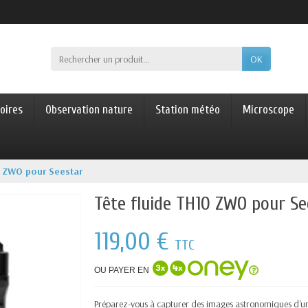
OK
oires
Observation nature
Station météo
Microscope
0 ZWO pour Seestar
Tête fluide TH10 ZWO pour Se
119,00 €
TTC
OU PAYER EN
Préparez-vous à capturer des images astronomiques d'une 