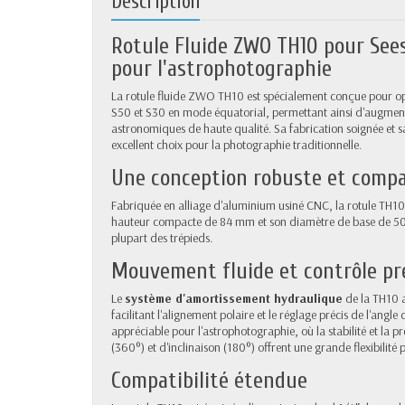
Description
Rotule Fluide ZWO TH10 pour Sees
pour l'astrophotographie
La rotule fluide ZWO TH10 est spécialement conçue pour optim
S50
et
S30
en mode équatorial, permettant ainsi d'augmente
astronomiques de haute qualité. Sa fabrication soignée et
excellent choix pour la photographie traditionnelle.
Une conception robuste et comp
Fabriquée en alliage d'aluminium usiné CNC, la rotule TH10
hauteur compacte de 84 mm et son diamètre de base de 50 mm
plupart des trépieds.
Mouvement fluide et contrôle pr
Le
système d'amortissement hydraulique
de la TH10 a
facilitant l'alignement polaire et le réglage précis de l'angle
appréciable pour l'astrophotographie, où la stabilité et la p
(360°) et d'inclinaison (180°) offrent une grande flexibilité 
Compatibilité étendue