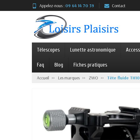
Appelez-nous :
09 64 14 70 39
Contact
Télescopes
Lunette astronomique
Access
Faq
Blog
Fiches pratiques
Accueil
Les marques
ZWO
Tête fluide TH1