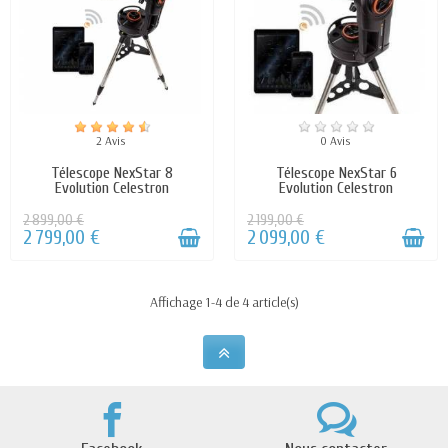
Le système solaire.
Plus de 200 amas d’étoiles.
120 000 étoiles.
Des galaxies.
Des nébuleuses.
2 Avis
0 Avis
Des comètes.
Télescope NexStar 8
Télescope NexStar 6
Des dizaines d'astéroïdes.
Evolution Celestron
Evolution Celestron
Des satellites, y compris l'ISS.
2 899,00 €
2 199,00 €
2 799,00 €
2 099,00 €
Les Celestron Nexstar Evolution sont équipés des
tubes Schmidt-Cassegrain dont les miroirs primaires
Affichage 1-4 de 4 article(s)
et secondaires sont recouverts d’un traitement
optique haute réflectivité inaltérable StarBright
XLT. Ces tubes sont parfaits pour l’observation
planétaire avec leur longue focale, ils vous feront
découvrir les merveilles des cratères lunaires, les
supers anneaux de saturne, les magnifiques bandes