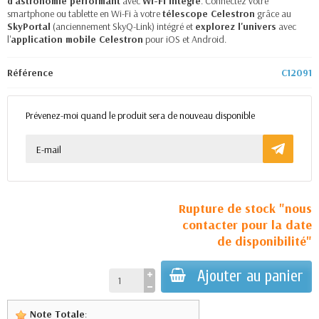
d'astronomie performant
avec
Wi-Fi intégré
. Connectez votre
smartphone ou tablette en Wi-Fi à votre
télescope Celestron
grâce au
SkyPortal
(anciennement SkyQ-Link) intégré et
explorez l'univers
avec
l'
application mobile Celestron
pour iOS et Android.
Référence
C12091
Prévenez-moi quand le produit sera de nouveau disponible
Rupture de stock "nous
contacter pour la date
de disponibilité"
Ajouter au panier
Note Totale
: