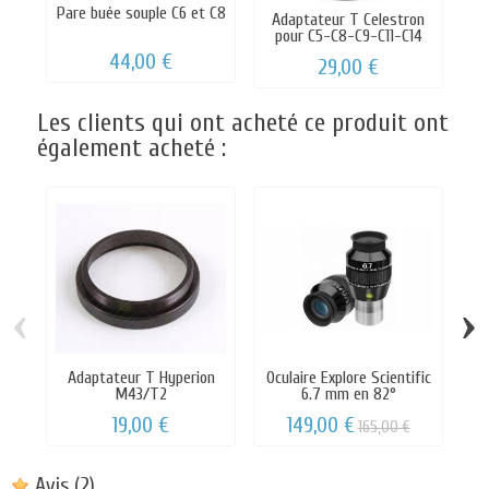
Pare buée souple C6 et C8
Adaptateur T Celestron
P
pour C5-C8-C9-C11-C14
44,00 €
29,00 €
Les clients qui ont acheté ce produit ont
également acheté :
‹
›
Adaptateur T Hyperion
Oculaire Explore Scientific
O
M43/T2
6.7 mm en 82°
19,00 €
149,00 €
165,00 €
Avis
(2)