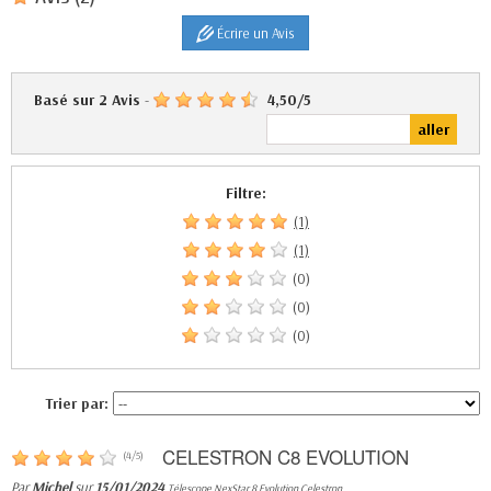
Écrire un Avis
Basé sur
2
Avis
-
4,50
/
5
Filtre:
(1)
(1)
(0)
(0)
(0)
Trier par:
CELESTRON C8 EVOLUTION
(
4
/
5
)
Par
Michel
sur
15/01/2024
Télescope NexStar 8 Evolution Celestron