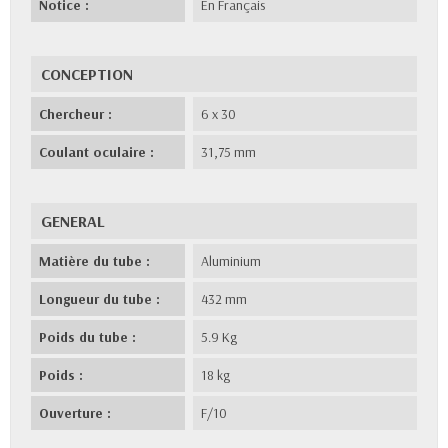
Notice :
En Français
CONCEPTION
Chercheur :
6 x 30
Coulant oculaire :
31,75 mm
GENERAL
Matière du tube :
Aluminium
Longueur du tube :
432 mm
Poids du tube :
5.9 Kg
Poids :
18 kg
Ouverture :
F/10