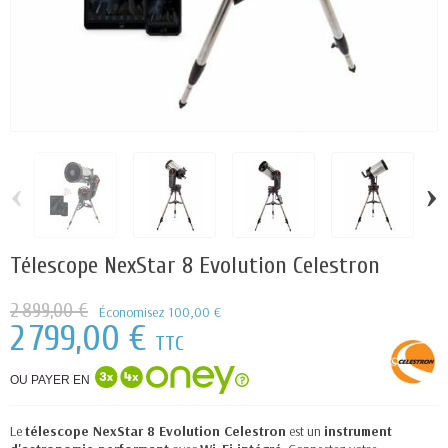
‹
›
Télescope NexStar 8 Evolution Celestron
2 899,00 €
Économisez 100,00 €
2 799,00 €
TTC
OU PAYER EN
Le
télescope NexStar 8 Evolution Celestron
est un
instrument