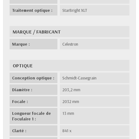
Traitement optique :
StarBright XLT
MARQUE / FABRICANT
Marque :
Celestron
OPTIQUE
Conception optique :
Schmidt-Cassegrain
Diamètre :
203,2 mm
Focale :
2032 mm
Longueur focale de
13 mm
l'oculaire 1 :
Clarté :
841 x