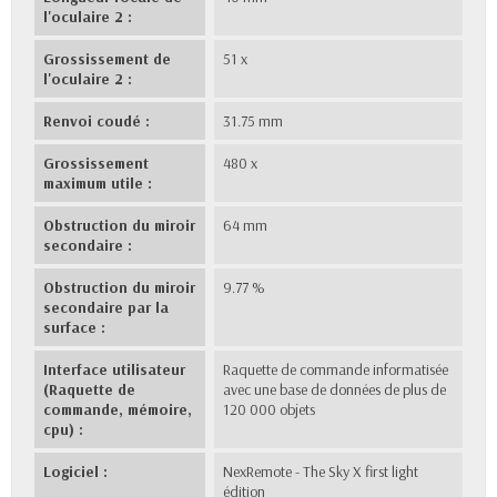
l'oculaire 2 :
Grossissement de
51 x
l'oculaire 2 :
Renvoi coudé :
31.75 mm
Grossissement
480 x
maximum utile :
Obstruction du miroir
64 mm
secondaire :
Obstruction du miroir
9.77 %
secondaire par la
surface :
Interface utilisateur
Raquette de commande informatisée
(Raquette de
avec une base de données de plus de
commande, mémoire,
120 000 objets
cpu) :
Logiciel :
NexRemote - The Sky X first light
édition