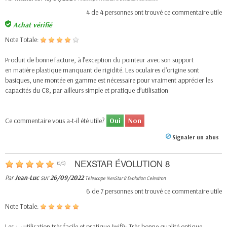
4
de
4
personnes ont trouvé ce commentaire utile
Achat vérifié
Note Totale:
Produit de bonne facture, à l’exception du pointeur avec son support
en matière plastique manquant de rigidité. Les oculaires d’origine sont
basiques, une montée en gamme est nécessaire pour vraiment apprécier les
capacités du C8, par ailleurs simple et pratique d’utilisation
Ce commentaire vous a-t-il été utile?
Oui
Non
Signaler un abus
NEXSTAR ÉVOLUTION 8
(
5
/
5
)
Par
Jean-Luc
sur
26/09/2022
Télescope NexStar 8 Evolution Celestron
6
de
7
personnes ont trouvé ce commentaire utile
Note Totale:
Les + : utilisation très facile et pratique (wifi); Très bonne qualité optique.