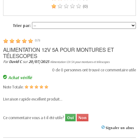
(0)
Trier par:
(
5
/
5
)
ALIMENTATION 12V 5A POUR MONTURES ET
TÉLESCOPES
Par
David C
sur
20/07/2025
Alimentation 12V 5A pour montures et télescopes
0
de
0
personnes ont trouvé ce commentaire utile
Achat vérifié
Note Totale:
Livraison rapide excellent produit...
Ce commentaire vous a-t-il été utile?
Oui
Non
Signaler un abus