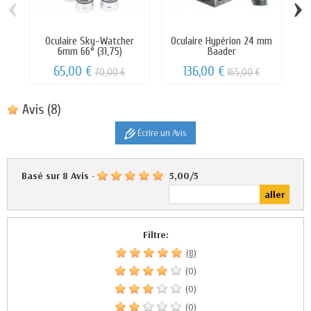
‹
›
Oculaire Sky-Watcher
Oculaire Hypérion 24 mm
6mm 66° (31,75)
Baader
d
65,00 €
136,00 €
70,00 €
165,00 €
Avis
(8)
Écrire un Avis
Basé sur
8
Avis
-
5,00
/
5
Filtre:
(8)
(0)
(0)
(0)