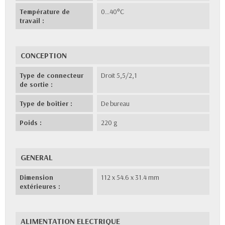
Température de
0...40°C
travail :
CONCEPTION
Type de connecteur
Droit 5,5/2,1
de sortie :
Type de boîtier :
De bureau
Poids :
220 g
GENERAL
Dimension
112 x 54.6 x 31.4 mm
extérieures :
ALIMENTATION ELECTRIQUE