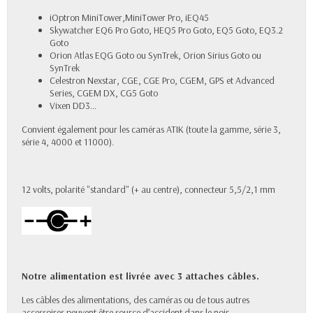
iOptron MiniTower,MiniTower Pro, iEQ45
Skywatcher EQ6 Pro Goto, HEQ5 Pro Goto, EQ5 Goto, EQ3.2
Goto
Orion Atlas EQG Goto ou SynTrek, Orion Sirius Goto ou
SynTrek
Celestron Nexstar, CGE, CGE Pro, CGEM, GPS et Advanced
Series, CGEM DX, CG5 Goto
Vixen DD3...
Convient également pour les caméras ATIK (toute la gamme, série 3,
série 4, 4000 et 11000).
12 volts, polarité "standard" (+ au centre), connecteur 5,5/2,1 mm
Notre alimentation est livrée avec 3 attaches câbles.
Les câbles des alimentations, des caméras ou de tous autres
accessoires peuvent être source d’accident dans le noir.