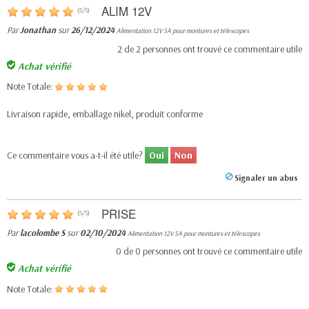
ALIM 12V
(
5
/
5
)
Par
Jonathan
sur
26/12/2024
Alimentation 12V 5A pour montures et télescopes
2
de
2
personnes ont trouvé ce commentaire utile
Achat vérifié
Note Totale:
Livraison rapide, emballage nikel, produit conforme
Ce commentaire vous a-t-il été utile?
Oui
Non
Signaler un abus
PRISE
(
5
/
5
)
Par
lacolombe S
sur
02/10/2024
Alimentation 12V 5A pour montures et télescopes
0
de
0
personnes ont trouvé ce commentaire utile
Achat vérifié
Note Totale: