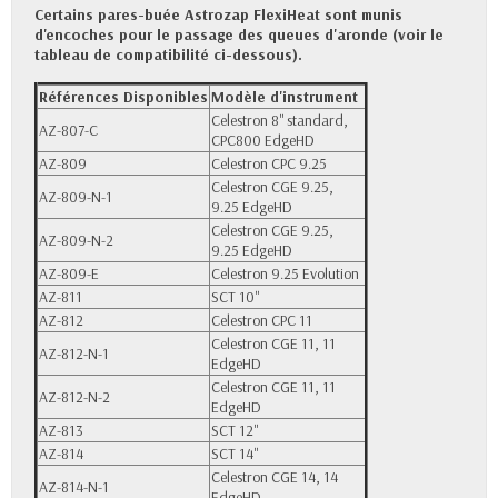
Certains pares-buée Astrozap FlexiHeat sont munis
d'encoches pour le passage des queues d'aronde (voir le
tableau de compatibilité ci-dessous).
Références Disponibles
Modèle d'instrument
Celestron 8'' standard,
AZ-807-C
CPC800 EdgeHD
AZ-809
Celestron CPC 9.25
Celestron CGE 9.25,
AZ-809-N-1
9.25 EdgeHD
Celestron CGE 9.25,
AZ-809-N-2
9.25 EdgeHD
AZ-809-E
Celestron 9.25 Evolution
AZ-811
SCT 10''
AZ-812
Celestron CPC 11
Celestron CGE 11, 11
AZ-812-N-1
EdgeHD
Celestron CGE 11, 11
AZ-812-N-2
EdgeHD
AZ-813
SCT 12''
AZ-814
SCT 14''
Celestron CGE 14, 14
AZ-814-N-1
EdgeHD