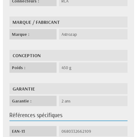
Connecteurs :
RCA
MARQUE / FABRICANT
Marque :
Astrozap
CONCEPTION
Poids :
450 g
GARANTIE
Garantie :
2 ans
Références spécifiques
EAN-13
0680332662109