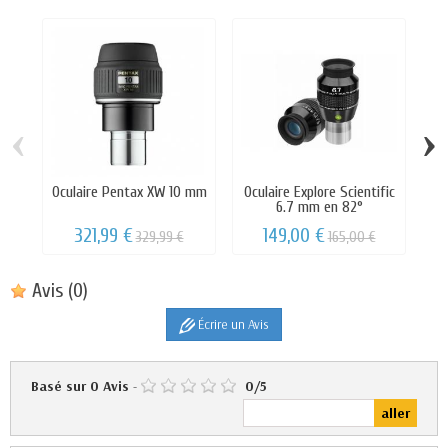
‹
›
Oculaire Pentax XW 10 mm
Oculaire Explore Scientific
6.7 mm en 82°
321,99 €
149,00 €
329,99 €
165,00 €
Avis
(0)
Écrire un Avis
Basé sur
0
Avis
-
0
/
5