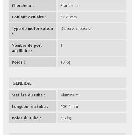
Chercheur :
StarPointer
Coulant oculaire :
31.75 mm
Type de motorisation
DC servo moteurs
:
Nombre de port
1
auxiliaire :
Poids :
10 Kg
GENERAL
Matière du tube :
Aluminium
Longueur du tube :
406.4 mm
Poids du tube :
3.6 kg