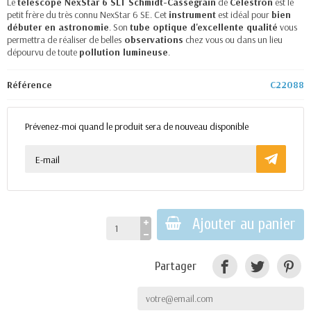
Le
télescope NexStar 6 SLT Schmidt-Cassegrain
de
Celestron
est le
petit frère du très connu NexStar 6 SE. Cet
instrument
est idéal pour
bien
débuter en astronomie
. Son
tube optique d'excellente qualité
vous
permettra de réaliser de belles
observations
chez vous ou dans un lieu
dépourvu de toute
pollution lumineuse
.
Référence
C22088
Prévenez-moi quand le produit sera de nouveau disponible
Ajouter au panier
Partager