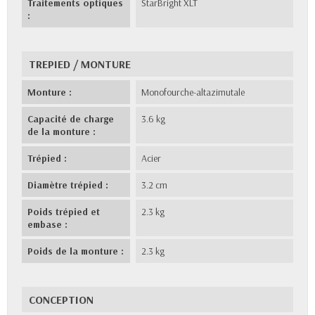
Traitements optiques
StarBright XLT
:
TREPIED / MONTURE
Monture :
Monofourche-altazimutale
Capacité de charge
3.6 kg
de la monture :
Trépied :
Acier
Diamètre trépied :
3.2 cm
Poids trépied et
2.3 kg
embase :
Poids de la monture :
2.3 kg
CONCEPTION