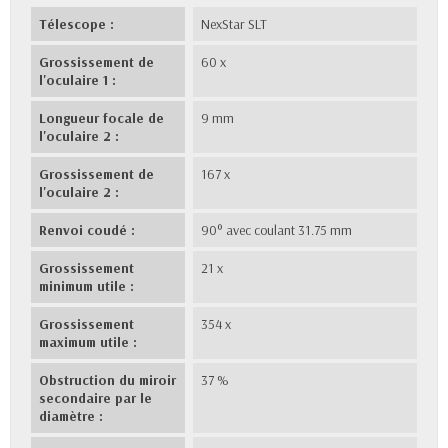
Télescope :
NexStar SLT
Grossissement de
60 x
l'oculaire 1 :
Longueur focale de
9 mm
l'oculaire 2 :
Grossissement de
167 x
l'oculaire 2 :
Renvoi coudé :
90° avec coulant 31.75 mm
Grossissement
21 x
minimum utile :
Grossissement
354 x
maximum utile :
Obstruction du miroir
37 %
secondaire par le
diamètre :