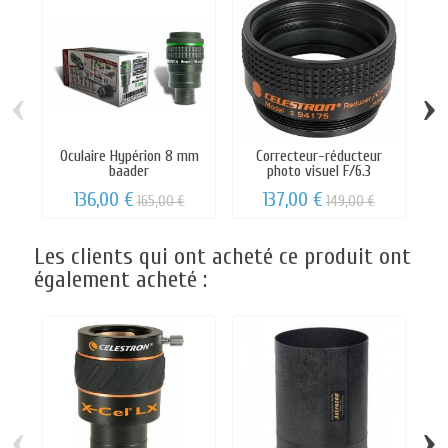
‹
›
Oculaire Hypérion 8 mm
Correcteur-réducteur
Fi
baader
photo visuel F/6.3
136,00 €
137,00 €
165,00 €
149,00 €
Les clients qui ont acheté ce produit ont
également acheté :
‹
›