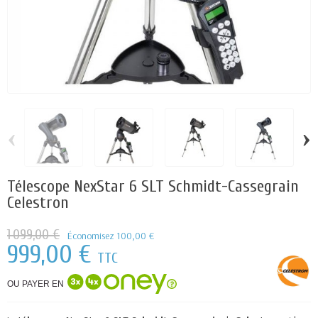
‹
›
Télescope NexStar 6 SLT Schmidt-Cassegrain
Celestron
1 099,00 €
Économisez 100,00 €
999,00 €
TTC
OU PAYER EN