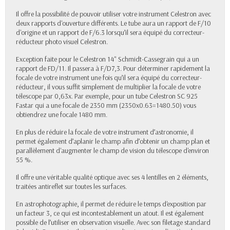
Il offre la possibilité de pouvoir utiliser votre instrument Celestron avec
deux rapports d'ouverture différents. Le tube aura un rapport de F/10
d'origine et un rapport de F/6.3 lorsqu’il sera équipé du correcteur-
réducteur photo visuel Celestron.
Exception faite pour le Celestron 14" Schmidt-Cassegrain qui a un
rapport de FD/11. Il passera à F/D7,3. Pour déterminer rapidement la
focale de votre instrument une fois qu’il sera équipé du correcteur-
réducteur, il vous suffit simplement de multiplier la focale de votre
télescope par 0,63x. Par exemple, pour un tube Celestron SC 925
Fastar qui a une focale de 2350 mm (2350x0.63=1480.50) vous
obtiendrez une focale 1480 mm.
En plus de réduire la focale de votre instrument d’astronomie, il
permet également d’aplanir le champ afin d’obtenir un champ plan et
parallèlement d'augmenter le champ de vision du télescope d'environ
55 %.
Il offre une véritable qualité optique avec ses 4 lentilles en 2 éléments,
traitées antireflet sur toutes les surfaces.
En astrophotographie, il permet de réduire le temps d'exposition par
un facteur 3, ce qui est incontestablement un atout. Il est également
possible de l’utiliser en observation visuelle. Avec son filetage standard