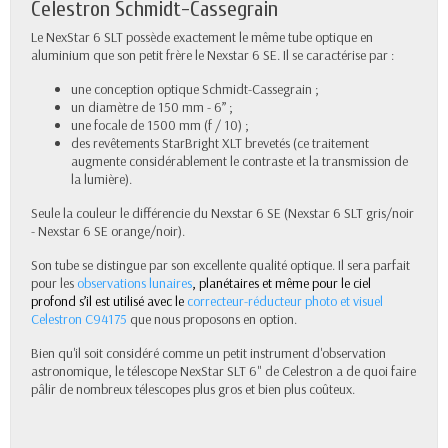
Celestron Schmidt-Cassegrain
Le NexStar 6 SLT possède exactement le même tube optique en
aluminium que son petit frère le Nexstar 6 SE. Il se caractérise par :
une conception optique Schmidt-Cassegrain ;
un diamètre de 150 mm - 6” ;
une focale de 1500 mm (f / 10) ;
des revêtements StarBright XLT brevetés (ce traitement
augmente considérablement le contraste et la transmission de
la lumière).
Seule la couleur le différencie du Nexstar 6 SE (Nexstar 6 SLT gris/noir
- Nexstar 6 SE orange/noir).
Son tube se distingue par son excellente qualité optique. Il sera parfait
pour les
observations lunaires
, planétaires et même pour le ciel
profond s’il est utilisé avec le
correcteur-réducteur photo et visuel
Celestron C94175
que nous proposons en option.
Bien qu'il soit considéré comme un petit instrument d'observation
astronomique, le télescope NexStar SLT 6" de Celestron a de quoi faire
pâlir de nombreux télescopes plus gros et bien plus coûteux.