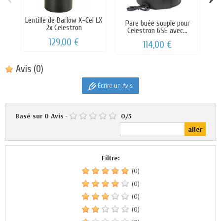
Lentille de Barlow X-Cel LX
Pare buée souple pour
A
2x Celestron
Celestron 6SE avec...
129,00 €
114,00 €
Avis
(0)
Écrire un Avis
Basé sur
0
Avis
-
0
/
5
Filtre:
(0)
(0)
(0)
(0)