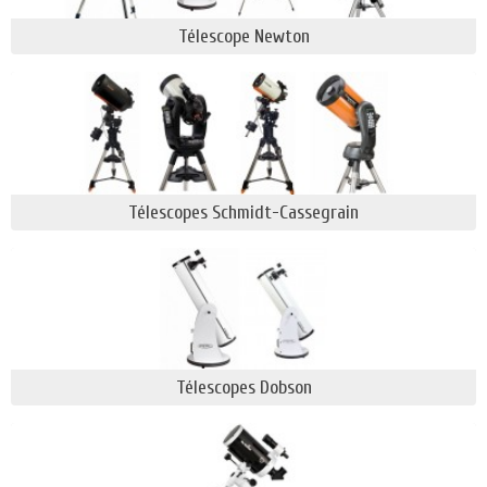
appareillage optique dans lequel la lumière est
Télescope Newton
focalisée sur un foyer par un système
catadioptrique composé de miroirs (réflexion) mais
aussi de dioptres (lentilles en verre) dans le cas
des
lunettes astronomiques
(principe de
réfraction)... C'est cette concentration de l'image sur
son foyer qui va générer à travers les lentilles
l'image finale visible par l'oeil de l'observateur.
Télescopes Schmidt-Cassegrain
Beaucoup d’
amateurs ou de débutants
qui achètent
leur premier télescope sont attirés par la capacité
de
grossissement du tube optique
. Le
grossissement
maximum
se calcule par une formule : G = F/f ; (F
correspond à la focale en mm ; f correspond à
la
focale de l’oculaire
en mm). Ainsi, pour
un
télescope de 130/900
équipé d’un oculaire de 3
Télescopes Dobson
mm, vous obtenez un grossissement de 300 fois.
Cela est valable sur le papier, mais dans la
pratique, mieux vaut prendre en compte des
éléments complémentaires tels que les conditions