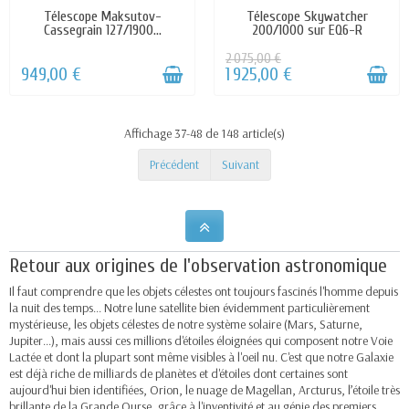
Télescope Maksutov-
Télescope Skywatcher
Cassegrain 127/1900...
200/1000 sur EQ6-R
2 075,00 €
949,00 €
1 925,00 €
Affichage 37-48 de 148 article(s)
Précédent
Suivant
Retour aux origines de l'observation astronomique
Il faut comprendre que les objets célestes ont toujours fascinés l'homme depuis
la nuit des temps... Notre lune satellite bien évidemment particulièrement
mystérieuse, les objets célestes de notre système solaire (Mars, Saturne,
Jupiter...), mais aussi ces millions d'étoiles éloignées qui composent notre Voie
Lactée et dont la plupart sont même visibles à l'oeil nu. C'est que notre Galaxie
est déjà riche de milliards de planètes et d'étoiles dont certaines sont
aujourd'hui bien identifiées, Orion, le nuage de Magellan, Arcturus, l’étoile très
brillante de la Grande Ourse, grâce à l'inventivité et au génie des premiers