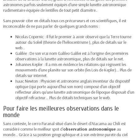
astronomes parfois seulement équipés d'une simple lunette astronomique
rudimentaire équipée de lentilles de tout petit diamètre..
Sans pouvoir citer en détails tous ces précurseurs et ces scientifiques, il est
inconcevable de ne pas parler de quelques grands noms :
Nicolas Copernic : Il fut le premier à avoir observé que la Terre tourne
autour du Soleil (théorie de l'héliocentrisme ), plus de détails sur le
web...
Galilée : De son vrai nom Galileo Galilei est à l'origine des premières
observations à la lunette astronomique, plus de détails sur le net.
Johannes Kepler : Il a mis en évidence les relations qui régissent les
mouvements d'une planète sur son orbite (les Lois de Kepler)... Plus de
détails sur internet.
Isaac Newton : Physicien et astronome anglais inventeur du dispositif
optique (qui porte aujourd'hui son nom) composé d'un objectif
réflecteur alors qu'une lunette astronomique de l'époque disposait d'un
objectif réfracteur... Plus de détails techniques sur le web.
Pour faire les meilleures observations dans le
monde
Sans conteste, le cerro Paranal situé dans le désert d'Atacama au Chili est
considéré comme le meilleur spot d'
observation astronomique
au
monde... Grâce à sa position géographique et à son extrême pureté du ciel