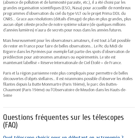
(absence de pollution et de luminosité parasite, etc.), il a été choisi par les
grandes organisation scientifiques (ESO, Nasa) pour accueillir de nombreux
programmes d'observation du ciel du type VLT ou le projet Prima DDL du
CNRS... Grace aux résolutions (détails d'image) de plus en plus grandes, plus
aucun objet céleste proche de notre système solaire (de quelques millions
d'années lumières) n'aura de secrets pour nous dans les années futures.
Mais heureusement pour les observateurs amateurs, il est tout à fait possible
de rester en France pour faire de belles observations... Le Pic du Midi de
Bigorre dans les Pyrénées par exemple fait partie des spots d'observation de
prédilection pour astronomes amateurs ou expérimentés. Le site est
maintenant labellisé « Réserve Internationale de Ciel Étoilé » de France.
Paris et la région parisienne reste plus compliqués pour permettre de belles
découvertes d'objets stellaires... Il est néanmoins possible d'observer les étoiles
filantes depuis la Butte Monmartre (Paris 18ème), le parc des Buttes-
Chaumont (Paris 19ème) ou l'Observatoire de Meudon dans les Hauts-de-
Seine
Questions fréquentes sur les télescopes
(FAQ)
Quel télescope choisir pour un débutant en astronomie ?