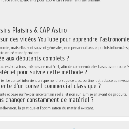
 efficace et indépendante pour apprendre réellement l’astronomie.
irs Plaisirs & CAP Astro
sur des vidéos YouTube pour apprendre l’astronomie
ronomie, mais elles sont souvent générales, non personnalisées et parfois influencé
 structuré et indépendant.
ée aux débutants complets ?
cessible à tous, même sans matériel, afin de comprendre les bases avant toute év
atériel pour suivre cette méthode ?
iel. Le conseil intervient uniquement lorsque cela est pertinent et adapté au niveau 
rente d’un conseil commercial classique ?
nte et basé sur l’expérience terrain réelle, et non sur la mise en avant de produits.
ns changer constamment de matériel ?
éhension, la pratique et l’optimisation du matériel existant.