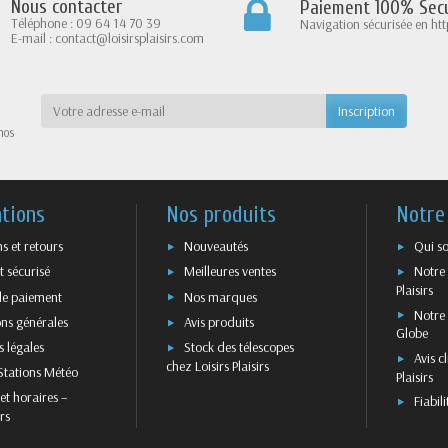
Nous contacter
Paiement 100% Secu
Téléphone : 09 64 14 70 39
Navigation sécurisée en htt
E-mail : contact@loisirsplaisirs.com
nos
tions
Nos produits
Notre
ns et retours
Nouveautés
Qui s
 sécurisé
Meilleures ventes
Notre 
Plaisirs
e paiement
Nos marques
Notre 
ns générales
Avis produits
Globe
 légales
Stock des télescopes
Avis cl
chez Loisirs Plaisirs
Stations Météo
Plaisirs
et horaires –
Fiabil
irs