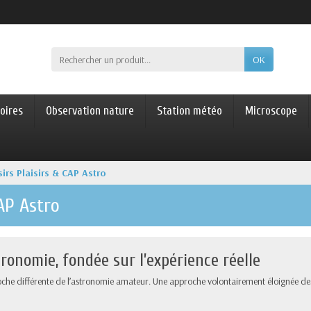
OK
oires
Observation nature
Station météo
Microscope
irs Plaisirs & CAP Astro
CAP Astro
ronomie, fondée sur l’expérience réelle
roche différente de l’astronomie amateur. Une approche volontairement éloignée des