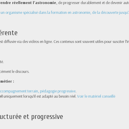
endre réellement l’astronomie
, de progresser durablement et de devenir auto
 un organisme spécialisé dans la formation en astronomie, de la découverte jusqu
férente
 diffusée via des vidéos en ligne. Ces contenus sont souvent utiles pour susciter l’
té.
cément le discours.
métier :
 accompagnement terrain, pédagogie progressive
.
el
uniquement lorsqu’il est adapté au besoin réel.
Voir le matériel conseillé
ucturée et progressive