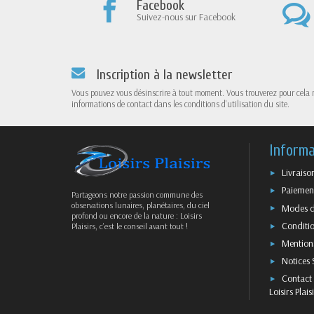
Facebook
Suivez-nous sur Facebook
Inscription à la newsletter
Vous pouvez vous désinscrire à tout moment. Vous trouverez pour cela 
informations de contact dans les conditions d'utilisation du site.
Informa
Livraiso
Paiement
Partageons notre passion commune des
observations lunaires, planétaires, du ciel
Modes d
profond ou encore de la nature : Loisirs
Conditio
Plaisirs, c’est le conseil avant tout !
Mentions
Notices 
Contact 
Loisirs Plais