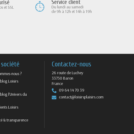
Service client
risé
Du lundi au samedi
ps et SSL
de 9h à 12h et 14h à 19h
 société
Contactez-nous
26 route de Luchey
ommes-nous ?
33750 Baron
blog Loisirs
France
09 64 14 70 39
blog l'Univers du
contact@loisirsplaisirs.com
ients Loisirs
ité & transparence