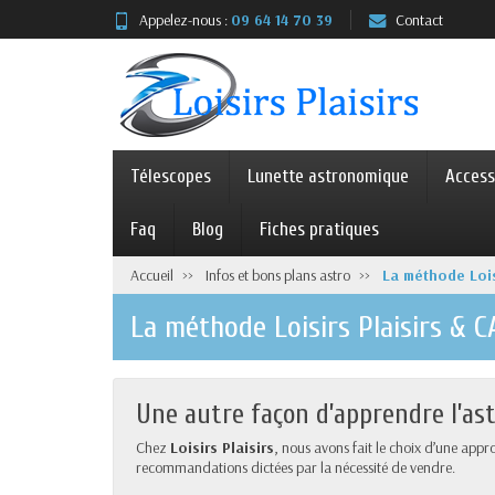
Appelez-nous :
09 64 14 70 39
Contact
Télescopes
Lunette astronomique
Access
Faq
Blog
Fiches pratiques
Accueil
Infos et bons plans astro
La méthode Lois
La méthode Loisirs Plaisirs & 
Une autre façon d’apprendre l’ast
Chez
Loisirs Plaisirs
, nous avons fait le choix d’une app
recommandations dictées par la nécessité de vendre.