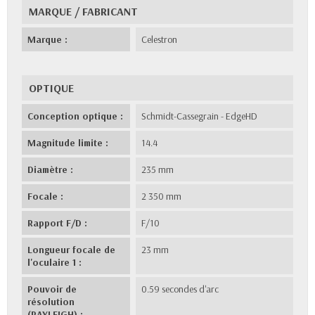
MARQUE / FABRICANT
Marque :
Celestron
OPTIQUE
Conception optique :
Schmidt-Cassegrain - EdgeHD
Magnitude limite :
14.4
Diamètre :
235 mm
Focale :
2 350 mm
Rapport F/D :
F/10
Longueur focale de
23 mm
l'oculaire 1 :
Pouvoir de
0.59 secondes d'arc
résolution
(RAYLEIGH) :