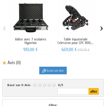
‹
›
Valise avec 7 oculaires
Table équatoriale
P
Hyperion
Celestron pour CPC 800,...
910,00 €
669,00 €
699,00 €
Avis
(0)
Écrire un Avis
Basé sur
0
Avis
-
0
/
5
Filtre: