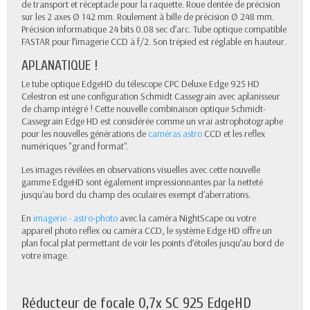
de transport et réceptacle pour la raquette. Roue dentée de précision
sur les 2 axes Ø 142 mm. Roulement à bille de précision Ø 248 mm.
Précision informatique 24 bits 0.08 sec d’arc. Tube optique compatible
FASTAR pour l’imagerie CCD à f/2. Son trépied est réglable en hauteur.
APLANATIQUE !
Le tube optique EdgeHD du télescope CPC Deluxe Edge 925 HD
Celestron est une configuration Schmidt Cassegrain avec aplanisseur
de champ intégré ! Cette nouvelle combinaison optique Schmidt-
Cassegrain Edge HD est considérée comme un vrai astrophotographe
pour les nouvelles générations de
caméras astro
CCD et les reflex
numériques "grand format".
Les images révélées en observations visuelles avec cette nouvelle
gamme EdgeHD sont également impressionnantes par la netteté
jusqu'au bord du champ des oculaires exempt d'aberrations.
En
imagerie - astro-photo
avec la caméra NightScape ou votre
appareil photo reflex ou caméra CCD, le système Edge HD offre un
plan focal plat permettant de voir les points d’étoiles jusqu’au bord de
votre image.
Réducteur de focale 0,7x SC 925 EdgeHD