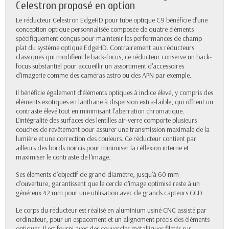
Celestron proposé en option
Le réducteur Celestron EdgeHD pour tube optique C9 bénéficie d’une
conception optique personnalisée composée de quatre éléments
spécifiquement conçus pour maintenir les performances de champ
plat du système optique EdgeHD. Contrairement aux réducteurs
classiques qui modifient le back-focus, ce réducteur conserve un back-
focus substantiel pour accueillir un assortiment d'accessoires
d'imagerie comme des caméras astro ou des APN par exemple.
Il bénéficie également d’éléments optiques à indice élevé, y compris des
éléments exotiques en lanthane à dispersion extra-faible, qui offrent un
contraste élevé tout en minimisant l'aberration chromatique.
L’intégralité des surfaces des lentilles air-verre comporte plusieurs
couches de revêtement pour assurer une transmission maximale de la
lumière et une correction des couleurs. Ce réducteur contient par
ailleurs des bords noircis pour minimiser la réflexion interne et
maximiser le contraste de l'image.
Ses éléments d'objectif de grand diamètre, jusqu'à 60 mm
d'ouverture, garantissent que le cercle d'image optimisé reste à un
généreux 42 mm pour une utilisation avec de grands capteurs CCD.
Le corps du réducteur est réalisé en aluminium usiné CNC assisté par
ordinateur, pour un espacement et un alignement précis des éléments
optiques. Il est fourni avec des couvercles métalliques filetés sur