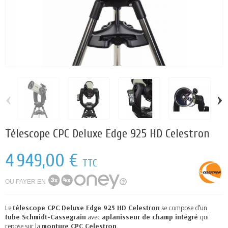
‹
›
Télescope CPC Deluxe Edge 925 HD Celestron
4 949,00 €
TTC
OU PAYER EN
Le
télescope CPC Deluxe Edge 925 HD Celestron
se compose d’un
tube Schmidt-Cassegrain
avec
aplanisseur de champ intégré
qui
repose sur la
monture CPC Celestron
.