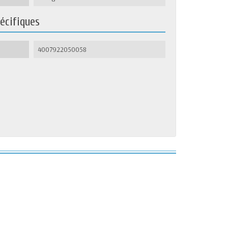
écifiques
4007922050058