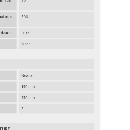
inimum
30
aximum
300
tion :
0.92
blanc
:
Newton
150 mm
750 mm
5
NTURE