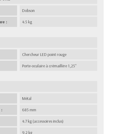
Dobson
re :
4.5 kg
Chercheur LED point rouge
Porte-oculaire à crémaillère 1,25"
Métal
 :
685 mm
4.7 kg (accessoires inclus)
9.2 kg