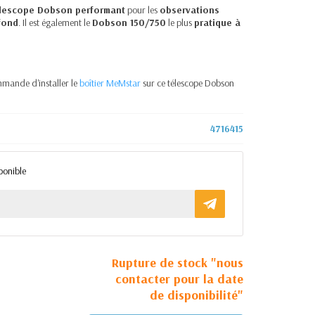
lescope Dobson performant
pour les
observations
fond
. Il est également le
Dobson 150/750
le plus
pratique à
ommande d'installer le
boîtier MeMstar
sur ce télescope Dobson
4716415
ponible
Rupture de stock "nous
contacter pour la date
de disponibilité"