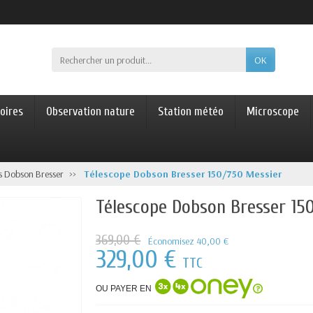
OK
oires
Observation nature
Station météo
Microscope
s Dobson Bresser
Télescope Dobson Bresser 150/750 Messier
Télescope Dobson Bresser 15
369,00 €
Économisez 40,00 €
329,00 €
TTC
OU PAYER EN