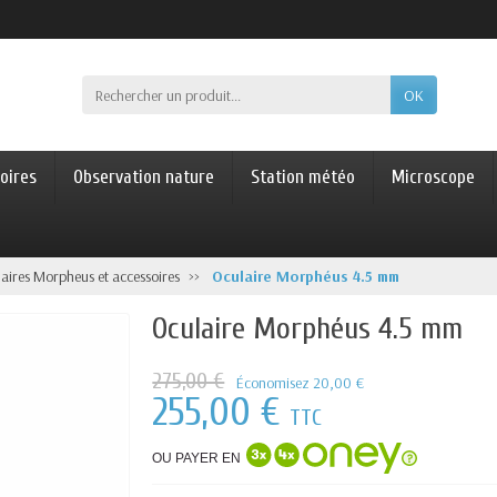
OK
oires
Observation nature
Station météo
Microscope
aires Morpheus et accessoires
Oculaire Morphéus 4.5 mm
Oculaire Morphéus 4.5 mm
275,00 €
Économisez 20,00 €
255,00 €
TTC
OU PAYER EN