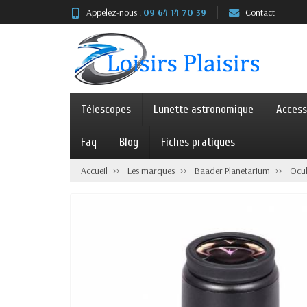
Appelez-nous :
09 64 14 70 39
Contact
Télescopes
Lunette astronomique
Access
Faq
Blog
Fiches pratiques
Accueil
Les marques
Baader Planetarium
Ocul