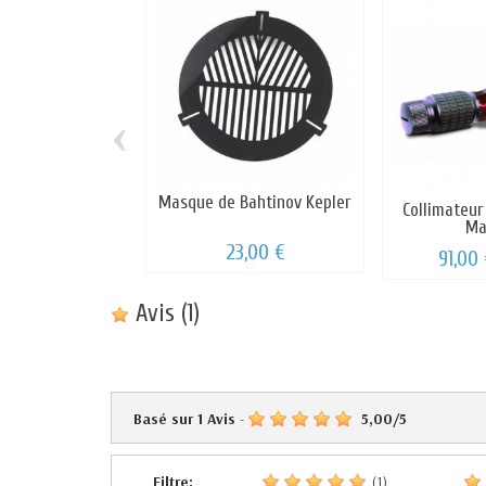
‹
Masque de Bahtinov Kepler
Collimateur
Mar
23,00 €
91,00
Avis
(1)
Basé sur
1
Avis
-
5,00
/
5
Filtre:
(1)