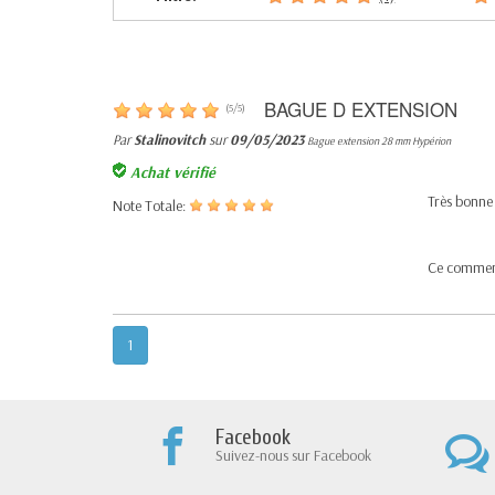
BAGUE D EXTENSION
(
5
/
5
)
Par
Stalinovitch
sur
09/05/2023
Bague extension 28 mm Hypérion
Achat vérifié
Très bonne
Note Totale:
Ce commenta
1
Facebook
Suivez-nous sur Facebook