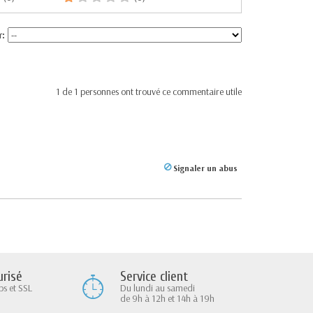
r:
1
de
1
personnes ont trouvé ce commentaire utile
Signaler un abus
Service client
risé
Du lundi au samedi
ps et SSL
de 9h à 12h et 14h à 19h