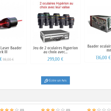
Baader oculai
 Laser Baader
Jeu de 2 oculaires Hyperion
m
k III
au choix avec...
136,00 €
 €
299,00 €
98,00 €
Écrire un Avis
(0)
(0)