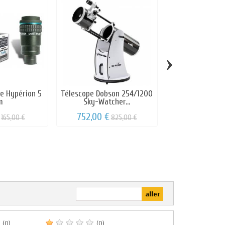
›
re Hypérion 5
Télescope Dobson 254/1200
Oculaire Hypé
m
Sky-Watcher...
baade
752,00 €
165,00 €
825,00 €
136,00 €
1
(0)
(0)