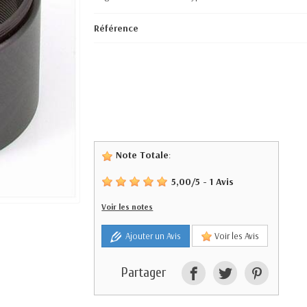
Référence
Note Totale
:
5,00
/
5
-
1
Avis
Voir les notes
Ajouter un Avis
Voir les Avis
Partager