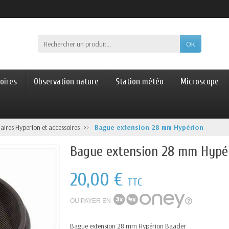
OK
oires
Observation nature
Station météo
Microscope
aires Hyperion et accessoires
Bague extension 28 mm Hypérion
Bague extension 28 mm Hypé
20,00 €
TTC
OU PAYER EN
Bague extension 28 mm Hypérion Baader