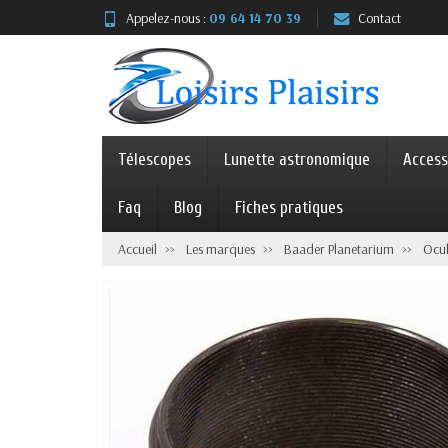
Appelez-nous :
09 64 14 70 39
Contact
Télescopes
Lunette astronomique
Access
Faq
Blog
Fiches pratiques
Accueil
Les marques
Baader Planetarium
Ocul