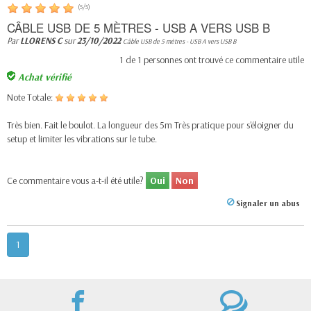
(
5
/
5
)
CÂBLE USB DE 5 MÈTRES - USB A VERS USB B
Par
LLORENS C
sur
23/10/2022
Câble USB de 5 mètres - USB A vers USB B
1
de
1
personnes ont trouvé ce commentaire utile
Achat vérifié
Note Totale:
Très bien. Fait le boulot. La longueur des 5m Très pratique pour s'éloigner du
setup et limiter les vibrations sur le tube.
Ce commentaire vous a-t-il été utile?
Oui
Non
Signaler un abus
1