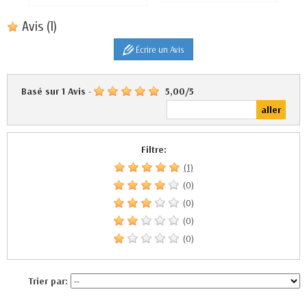
Avis
(1)
Écrire un Avis
Basé sur
1
Avis
-
5,00
/
5
Filtre:
(1)
(0)
(0)
(0)
(0)
Trier par: