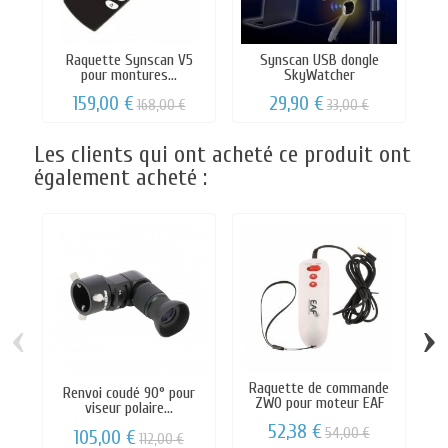
Raquette Synscan V5
Synscan USB dongle
pour montures...
SkyWatcher
159,00 €
29,90 €
168,00 €
33,00 €
Les clients qui ont acheté ce produit ont
également acheté :
‹
›
Raquette de commande
Renvoi coudé 90° pour
ZWO pour moteur EAF
viseur polaire...
52,38 €
54,00 €
105,00 €
112,00 €