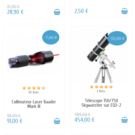
35,90 €
2,50 €
28,90 €
-7,00 €
-35,00 €
1 Avis
10 Avis
Télescope 150/750
Collimateur Laser Baader
Skywatcher sur EQ3-2
Mark III
489,00 €
98,00 €
454,00 €
91,00 €