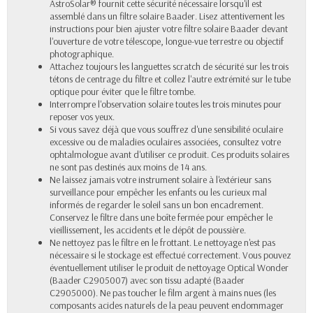
AstroSolar® fournit cette sécurité nécessaire lorsqu'il est
assemblé dans un filtre solaire Baader. Lisez attentivement les
instructions pour bien ajuster votre filtre solaire Baader devant
l'ouverture de votre télescope, longue-vue terrestre ou objectif
photographique.
Attachez toujours les languettes scratch de sécurité sur les trois
tétons de centrage du filtre et collez l'autre extrémité sur le tube
optique pour éviter que le filtre tombe.
Interrompre l'observation solaire toutes les trois minutes pour
reposer vos yeux.
Si vous savez déjà que vous souffrez d'une sensibilité oculaire
excessive ou de maladies oculaires associées, consultez votre
ophtalmologue avant d'utiliser ce produit. Ces produits solaires
ne sont pas destinés aux moins de 14 ans.
Ne laissez jamais votre instrument solaire à l'extérieur sans
surveillance pour empêcher les enfants ou les curieux mal
informés de regarder le soleil sans un bon encadrement.
Conservez le filtre dans une boîte fermée pour empêcher le
vieillissement, les accidents et le dépôt de poussière.
Ne nettoyez pas le filtre en le frottant. Le nettoyage n'est pas
nécessaire si le stockage est effectué correctement. Vous pouvez
éventuellement utiliser le
produit de nettoyage Optical Wonder
(Baader C2905007)
avec son
tissu adapté (Baader
C2905000)
. Ne pas toucher le film argent à mains nues (les
composants acides naturels de la peau peuvent endommager