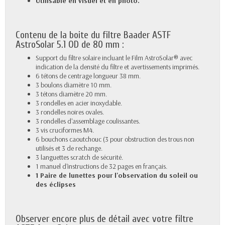
Utilisable en visuel et en photo.
Contenu de la boite du filtre Baader ASTF
AstroSolar 5.1 OD de 80 mm :
Support du filtre solaire incluant le Film AstroSolar® avec
indication de la densité du filtre et avertissements imprimés.
6 tétons de centrage longueur 38 mm.
3 boulons diamètre 10 mm.
3 tétons diamètre 20 mm.
3 rondelles en acier inoxydable.
3 rondelles noires ovales.
3 rondelles d'assemblage coulissantes.
3 vis cruciformes M4.
6 bouchons caoutchouc (3 pour obstruction des trous non
utilisés et 3 de rechange.
3 languettes scratch de sécurité.
1 manuel d'instructions de 32 pages en français.
1 Paire de lunettes pour l'observation du soleil ou
des éclipses
Observer encore plus de détail avec votre filtre