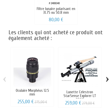
Filtre lunaire polarisant en
31.75 ou 50.8 mm
80,00 €
Les clients qui ont acheté ce produit ont
également acheté :
‹
›
Oculaire Morphéus 12.5
Lunette Celestron
Fi
mm
StarSense Explorer LT
80AZ
255,00 €
275,00 €
259,00 €
279,00 €