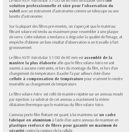
Le filtre ASTF AstroSolar 5.1 OD de 80 mm de Baader offre u
ne
solution professionnelle et sûre pour l’observation du
soleil
avec un instrument d’astronomie comme un télescope ou une
lunette d’astronomie.
Sur la plupart des filtres pré-montés, on s’aperçoit que le matériau
filtrant solaire est tendu au maximum pour ressembler à une plaque
de verre. Cette solution a tendance à dégrader la qualité de l’image, et
empêche d’obtenir un bon résultat d’observation si on travaille à fort
grossissement.
Le filtre ASTF AstroSolar 5.1 OD de 80 mm est
assemblé de la
manière la plus élaborée
afin que le filtre solaire Astro ne soit
soumis à aucune contrainte, ni lors du montage du film, ni lors d'un
changement de température. Baader l’a par ailleurs doté d'une
cellule à compensation de température
pour vraiment le rendre
insensible au changement de température.
Le filtre solaire Astro est collé de manière répétée sur un anneau moulé
par injection. Le substrat de cet anneau a exactement la même
dilatation thermique que le matériau du filtre solaire Astro.
L’anneau porte-film flottant est quant à lui maintenu sur
un cadre
fabriqué en aluminium
à l'aide d'un autre anneau de maintien en
plastique renforcé de fibres pour garantir un maximum de
sécurité
contre la rupture de la cellule.