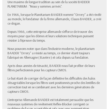
Une maxime de longue tradition au sein de la société BADDER
PLANETARIUM : "Nous y sommes arrivés".
En 1966, lorsque le Planétarium BAADER nommé "Orrery" a été révélé
au monde, le fondateur de la firme allemande, Clauss BAADER, a créé
ce slogan.
Depuis 1966, cette entreprise allemande s'efforce de trouver des
moyens pour que les dômes et leurs solutions techniques puissent
résister à l'épreuve du temps.
Nous pouvons noter que dans l'industrie moderne, le planétarium
BAADER "Orrery" a résisté au temps, ce dernier étant toujours
fabriqué en Allemagne ( Bavière ) et cela depuis sa fondation.
Après deux années de ténacité, BAADER nous fait profiter de leurs
filtres perfectionnés pour les capteurs CMOS.
Le but étant de corriger de façon définitive les difficultés des halos
désagréables lorsque les filtres sont positionnés proche des lentilles de
correction tout en se combinant avec les dernières générations de
capteurs CMOS.
L'entreprise Allemande BAADER est totalement persuadée que les
nouveaux systèmes de revêtement Reflex-Blocker corrigent ce
problème de façon acceptable et cela avec une augmentation