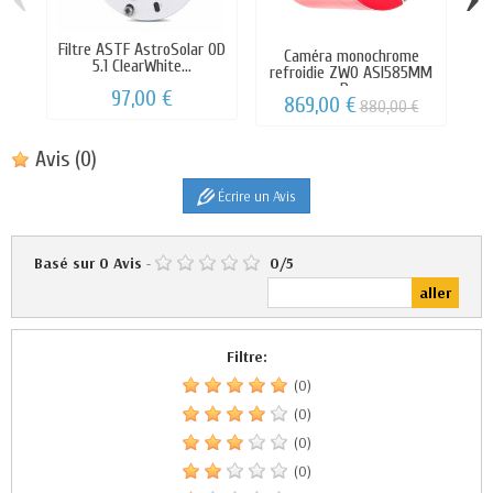
Filtre ASTF AstroSolar OD
Caméra monochrome
5.1 ClearWhite...
refroidie ZWO ASI585MM
c
Pro
97,00 €
869,00 €
880,00 €
Avis
(0)
Écrire un Avis
Basé sur
0
Avis
-
0
/
5
Filtre:
(0)
(0)
(0)
(0)