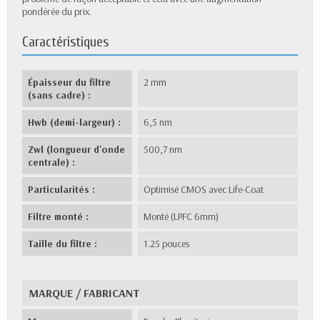
pondérée du prix.
Caractéristiques
Épaisseur du filtre
2 mm
(sans cadre) :
Hwb (demi-largeur) :
6,5 nm
Zwl (longueur d'onde
500,7 nm
centrale) :
Particularités :
Optimisé CMOS avec Life-Coat
Filtre monté :
Monté (LPFC 6mm)
Taille du filtre :
1.25 pouces
MARQUE / FABRICANT