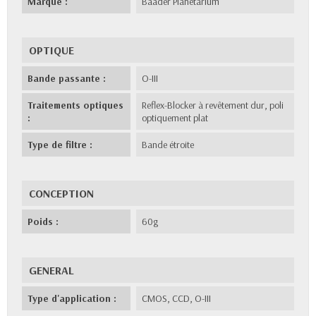
Marque :
Baader Planétarium
OPTIQUE
Bande passante :
O-III
Traitements optiques
Reflex-Blocker à revêtement dur, poli
:
optiquement plat
Type de filtre :
Bande étroite
CONCEPTION
Poids :
60g
GENERAL
Type d'application :
CMOS, CCD, O-III