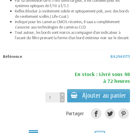
Par sa dimension de 6.5 nm demi-largeur, il est conseillé pour les
systèmes optiques de f/10 à f/3.5
Reflex-Blocker à revêtement solide et optiquement poli, avec des bords
de revêtement scellés ( Life-Coat )
Indiqué pour les caméras CMOS récentes, il saura complètement
s'associer aux technologies de caméras CCD
Tout autour, les bords sont noircis accompagné d'un indicateur à
l'avant du filtre prenant la forme d'un bord extérieur noir sur le devant.
Référence
BA2961175
En stock : Livré sous 48
à 72 heures
Ajouter au panier
Partager