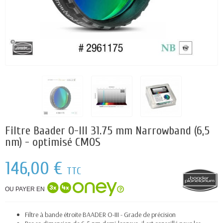
Filtre Baader O-III 31.75 mm Narrowband (6,5
nm) - optimisé CMOS
146,00 €
TTC
OU PAYER EN
Filtre à bande étroite BAADER O-III - Grade de précision