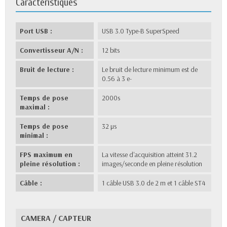
Caractéristiques
Port USB :
USB 3.0 Type-B SuperSpeed
Convertisseur A/N :
12 bits
Bruit de lecture :
Le bruit de lecture minimum est de
0.56 à 3 e-
Temps de pose
2000s
maximal :
Temps de pose
32 µs
minimal :
FPS maximum en
La vitesse d'acquisition atteint 31.2
pleine résolution :
images/seconde en pleine résolution
Câble :
1 câble USB 3.0 de 2 m et 1 câble ST4
CAMERA / CAPTEUR