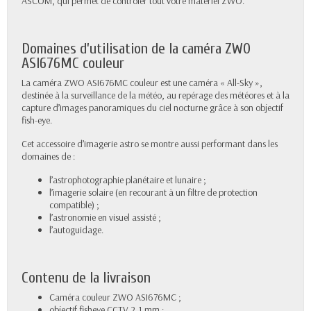
ASCOM, qui permet de contrôler tout votre matériel ZWO.
Domaines d’utilisation de la caméra ZWO
ASI676MC couleur
La caméra ZWO ASI676MC couleur est une caméra « All-Sky »,
destinée à la surveillance de la météo, au repérage des météores et à la
capture d’images panoramiques du ciel nocturne grâce à son objectif
fish-eye.
Cet accessoire d’imagerie astro se montre aussi performant dans les
domaines de :
l’astrophotographie planétaire et lunaire ;
l’imagerie solaire (en recourant à un filtre de protection
compatible) ;
l’astronomie en visuel assisté ;
l’autoguidage.
Contenu de la livraison
Caméra couleur ZWO ASI676MC ;
objectif fisheye CCTV 2,1 mm ;