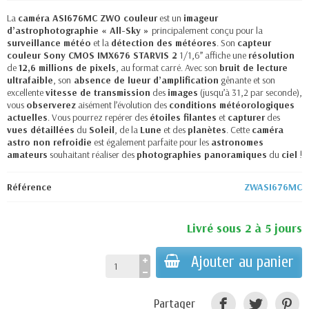
La
caméra ASI676MC ZWO couleur
est un
imageur
d’astrophotographie « All-Sky »
principalement conçu pour la
surveillance météo
et la
détection des météores
. Son
capteur
couleur Sony CMOS IMX676 STARVIS 2
1/1,6’’ affiche une
résolution
de
12,6 millions de pixels
, au format carré. Avec son
bruit de lecture
ultrafaible
, son
absence de lueur d’amplification
gênante et son
excellente
vitesse de transmission
des
images
(jusqu’à 31,2 par seconde),
vous
observerez
aisément l’évolution des
conditions météorologiques
actuelles
. Vous pourrez repérer des
étoiles filantes
et
capturer
des
vues détaillées
du
Soleil
, de la
Lune
et des
planètes
. Cette
caméra
astro non refroidie
est également parfaite pour les
astronomes
amateurs
souhaitant réaliser des
photographies panoramiques
du
ciel
!
Référence
ZWASI676MC
Livré sous 2 à 5 jours
Ajouter au panier
Partager