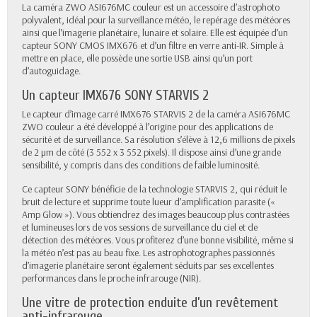
La caméra ZWO ASI676MC couleur est un accessoire d’astrophoto
polyvalent, idéal pour la surveillance météo, le repérage des météores
ainsi que l’imagerie planétaire, lunaire et solaire. Elle est équipée d’un
capteur SONY CMOS IMX676 et d’un filtre en verre anti-IR. Simple à
mettre en place, elle possède une sortie USB ainsi qu’un port
d’autoguidage.
Un capteur IMX676 SONY STARVIS 2
Le capteur d’image carré IMX676 STARVIS 2 de la caméra ASI676MC
ZWO couleur a été développé à l’origine pour des applications de
sécurité et de surveillance. Sa résolution s’élève à 12,6 millions de pixels
de 2 µm de côté (3 552 x 3 552 pixels). Il dispose ainsi d’une grande
sensibilité, y compris dans des conditions de faible luminosité.
Ce capteur SONY bénéficie de la technologie STARVIS 2, qui réduit le
bruit de lecture et supprime toute lueur d’amplification parasite («
Amp Glow »). Vous obtiendrez des images beaucoup plus contrastées
et lumineuses lors de vos sessions de surveillance du ciel et de
détection des météores. Vous profiterez d’une bonne visibilité, même si
la météo n’est pas au beau fixe. Les astrophotographes passionnés
d’imagerie planétaire seront également séduits par ses excellentes
performances dans le proche infrarouge (NIR).
Une vitre de protection enduite d’un revêtement
anti-infrarouge