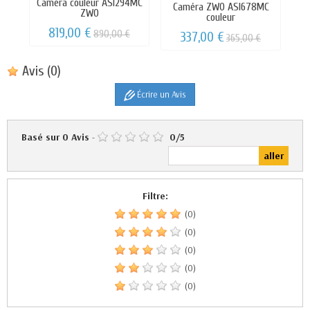
Caméra couleur ASI294MC
Caméra ZWO ASI678MC
ZWO
couleur
819,00 €
890,00 €
337,00 €
365,00 €
Avis
(0)
Écrire un Avis
Basé sur
0
Avis
-
0
/
5
Filtre:
(0)
(0)
(0)
(0)
(0)