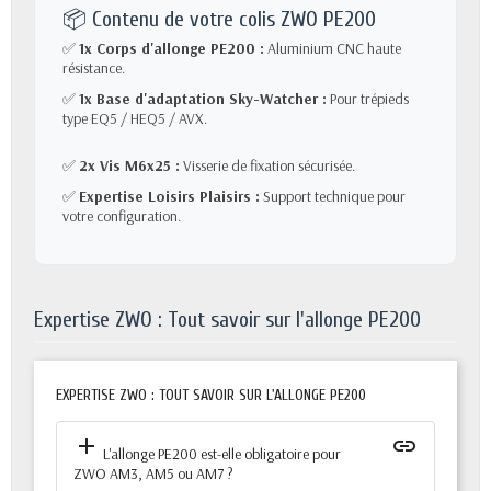
📦 Contenu de votre colis ZWO PE200
✅
1x Corps d'allonge PE200 :
Aluminium CNC haute
résistance.
✅
1x Base d'adaptation Sky-Watcher :
Pour trépieds
type EQ5 / HEQ5 / AVX.
✅
2x Vis M6x25 :
Visserie de fixation sécurisée.
✅
Expertise Loisirs Plaisirs :
Support technique pour
votre configuration.
Expertise ZWO : Tout savoir sur l'allonge PE200
EXPERTISE ZWO : TOUT SAVOIR SUR L'ALLONGE PE200
add
insert_link
L'allonge PE200 est-elle obligatoire pour
ZWO AM3, AM5 ou AM7 ?