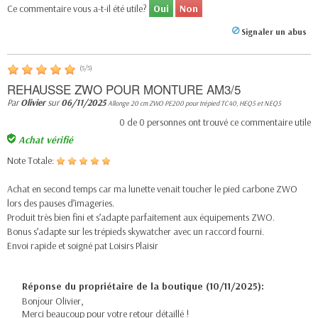
Ce commentaire vous a-t-il été utile?
Oui
Non
Signaler un abus
(
5
/
5
)
REHAUSSE ZWO POUR MONTURE AM3/5
Par
Olivier
sur
06/11/2025
Allonge 20 cm ZWO PE200 pour trépied TC40, HEQ5 et NEQ5
0
de
0
personnes ont trouvé ce commentaire utile
Achat vérifié
Note Totale:
Achat en second temps car ma lunette venait toucher le pied carbone ZWO
lors des pauses d’imageries.
Produit très bien fini et s’adapte parfaitement aux équipements ZWO.
Bonus s’adapte sur les trépieds skywatcher avec un raccord fourni.
Envoi rapide et soigné pat Loisirs Plaisir
Réponse du propriétaire de la boutique (10/11/2025):
Bonjour Olivier,
Merci beaucoup pour votre retour détaillé !