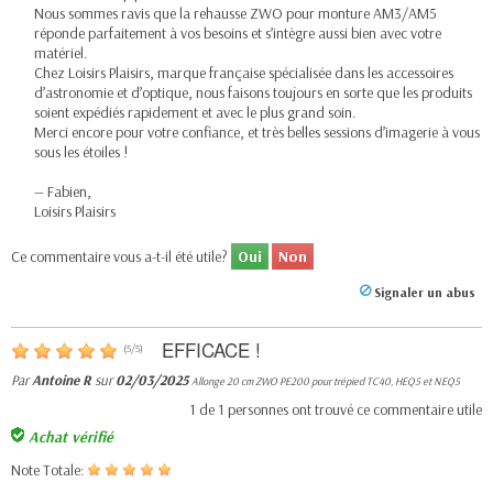
Nous sommes ravis que la rehausse ZWO pour monture AM3/AM5
réponde parfaitement à vos besoins et s’intègre aussi bien avec votre
matériel.
Chez Loisirs Plaisirs, marque française spécialisée dans les accessoires
d’astronomie et d’optique, nous faisons toujours en sorte que les produits
soient expédiés rapidement et avec le plus grand soin.
Merci encore pour votre confiance, et très belles sessions d’imagerie à vous
sous les étoiles !
— Fabien,
Loisirs Plaisirs
Ce commentaire vous a-t-il été utile?
Oui
Non
Signaler un abus
EFFICACE !
(
5
/
5
)
Par
Antoine R
sur
02/03/2025
Allonge 20 cm ZWO PE200 pour trépied TC40, HEQ5 et NEQ5
1
de
1
personnes ont trouvé ce commentaire utile
Achat vérifié
Note Totale: