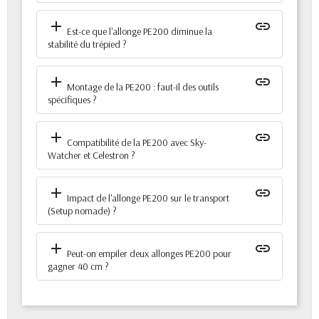
add
insert_link
Est-ce que l'allonge PE200 diminue la
stabilité du trépied ?
add
insert_link
Montage de la PE200 : faut-il des outils
spécifiques ?
add
insert_link
Compatibilité de la PE200 avec Sky-
Watcher et Celestron ?
add
insert_link
Impact de l'allonge PE200 sur le transport
(Setup nomade) ?
add
insert_link
Peut-on empiler deux allonges PE200 pour
gagner 40 cm ?