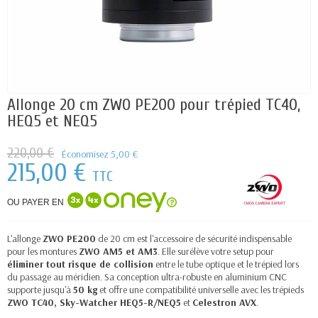
Allonge 20 cm ZWO PE200 pour trépied TC40,
HEQ5 et NEQ5
220,00 €
Économisez 5,00 €
215,00 €
TTC
OU PAYER EN
L'allonge
ZWO PE200
de 20 cm est l'accessoire de sécurité indispensable
pour les montures
ZWO AM5 et AM3
. Elle surélève votre setup pour
éliminer tout risque de collision
entre le tube optique et le trépied lors
du passage au méridien. Sa conception ultra-robuste en aluminium CNC
supporte jusqu'à
50 kg
et offre une compatibilité universelle avec les trépieds
ZWO TC40
, Sky-Watcher HEQ5-R/NEQ5
et
Celestron AVX
.