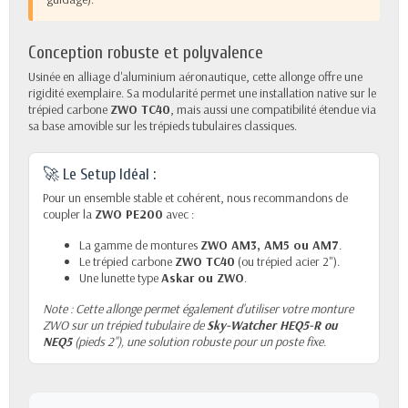
Conception robuste et polyvalence
Usinée en alliage d'aluminium aéronautique, cette allonge offre une
rigidité exemplaire. Sa modularité permet une installation native sur le
trépied carbone
ZWO TC40
, mais aussi une compatibilité étendue via
sa base amovible sur les trépieds tubulaires classiques.
🚀 Le Setup Idéal :
Pour un ensemble stable et cohérent, nous recommandons de
coupler la
ZWO PE200
avec :
La gamme de montures
ZWO AM3, AM5 ou AM7
.
Le trépied carbone
ZWO TC40
(ou trépied acier 2").
Une lunette type
Askar
ou
ZWO
.
Note : Cette allonge permet également d'utiliser votre monture
ZWO sur un trépied tubulaire de
Sky-Watcher HEQ5-R ou
NEQ5
(pieds 2"), une solution robuste pour un poste fixe.