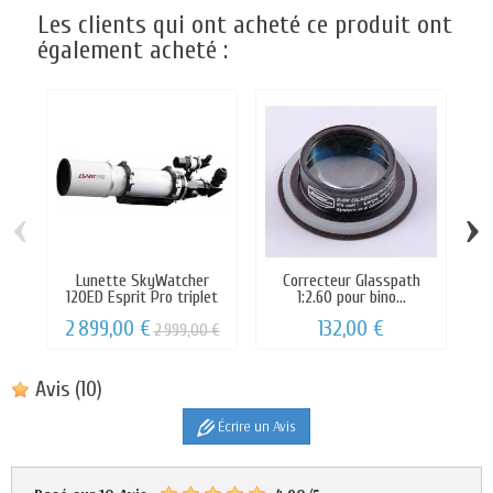
Les clients qui ont acheté ce produit ont
également acheté :
‹
›
Lunette SkyWatcher
Correcteur Glasspath
M
120ED Esprit Pro triplet
1:2.60 pour bino...
Tr
2 899,00 €
132,00 €
2 999,00 €
Avis
(10)
Écrire un Avis