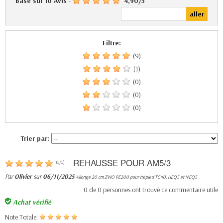
Basé sur
10
Avis
-
4,90
/
5
Filtre:
(9)
(1)
(0)
(0)
(0)
Trier par:
REHAUSSE POUR AM5/3
(
5
/
5
)
Par
Olivier
sur
06/11/2025
Allonge 20 cm ZWO PE200 pour trépied TC40, HEQ5 et NEQ5
0
de
0
personnes ont trouvé ce commentaire utile
Achat vérifié
Note Totale: