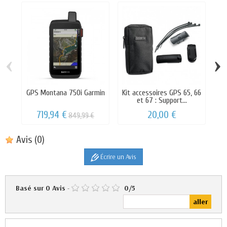
‹
›
GPS Montana 750i Garmin
Kit accessoires GPS 65, 66
et 67 : Support...
719,94 €
20,00 €
849,99 €
Avis
(0)
Écrire un Avis
Basé sur
0
Avis
-
0
/
5