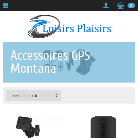
0
Accessoires GPS
Montana
-- veuillez choisir --