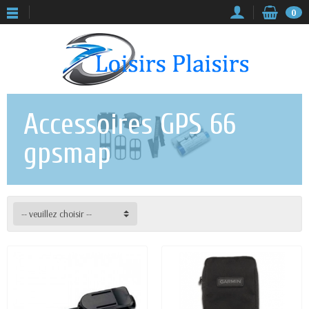
0
Accessoires GPS 66
gpsmap
-- veuillez choisir --