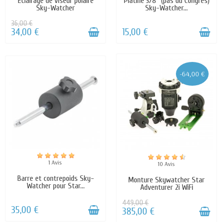
Eclairage de viseur polaire
Platine 3/8'' (pas du Congrès)
Sky-Watcher
Sky-Watcher...
36,00 €
34,00 €
15,00 €
-64,00 €
1 Avis
10 Avis
Barre et contrepoids Sky-
Monture Skywatcher Star
Watcher pour Star...
Adventurer 2i WiFi
449,00 €
35,00 €
385,00 €