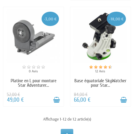
-3,00 €
-18,00 €
0 Avis
12 Avis
Platine en L pour monture
Base équatoriale SkyWatcher
Star Adventurer...
pour Star...
52,00 €
84,00 €
49,00 €
66,00 €
Affichage 1-12 de 12 article(s)