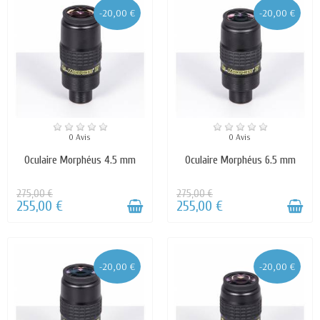
œilletons en caoutchouc souple. Chacun peut être
-20,00 €
-20,00 €
positionné de 2 façons différentes. Ces nouveaux
œilletons sont conçus pour un dégagement oculaire
et un confort optimal, que vous regardiez avec ou
sans lunettes. Les œilletons constitués de la
capuche offrent un maximum de confort et de
protection contre la lumière parasite, ce qui est
essentiel pour l'observation binoculaire avec des
0 Avis
0 Avis
lunettes
Oculaire Morphéus 4.5 mm
Oculaire Morphéus 6.5 mm
275,00 €
275,00 €
255,00 €
255,00 €
-20,00 €
-20,00 €