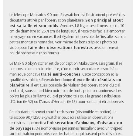
Le télescope Maksutov 90 mm Skywatcher est l’instrument préféré des
débutants attirés par l’observation planétaire.
Son principal atout
est sa taille et son poids
. Avec ses 1.8 Kg et ses dimensions de 10
cm de diamètre et 25.4 cm de longueur, il reste très facile à emporter
en voyage ou en vacances. Il est également possible de l’installer sur de
petites montures nomades, voir même de bons trépieds photo ou
vidéo pour
faire des observations terrestres
avec un renvoi
coudé redresseur (non fourni).
Le Mak 90 SkyWatcher est de conception Maksutov-Cassegrain. Il se
compose d’un miroir primaire, d’un miroir secondaire associé à un
ménisque concave
traité multi-couches
. Cette conception et la
qualité des miroirs Skywatcher donne
d’excellents résultats en
planétaire
. Il est aussi possible de réaliser des observations du ciel
profond, sous un ciel bien noir, loin de toute polution lumineuse. Les
objets les plus brillants du ciel profond tels que la grande nébuleuse
d'Orion (M42) ou l'Amas d'Hercule (M13) pourront ainsi être observés.
En ajoutant un renvoi coudé redresseur (disponible en option), le
télescope 90/1250 Skywatcher peut être utilisé en observations
terrestres. Il permettra
l’observation d’animaux, d’oiseaux ou
de paysages
. De nombreuses personnes l’installent avec un trépied
sur leur balcon pour observer les bateaux qui passent près des côtes.