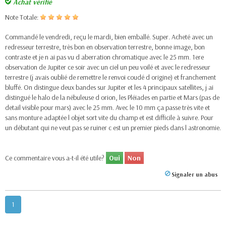
Achat vérifié
Note Totale:
Commandé le vendredi, reçu le mardi, bien emballé. Super. Acheté avec un
redresseur terrestre, très bon en observation terrestre, bonne image, bon
contraste et je n ai pas vu d aberration chromatique avec le 25 mm. 1ere
observation de Jupiter ce soir avec un ciel un peu voilé et avec le redresseur
terrestre (j avais oublié de remettre le renvoi coudé d origine) et franchement
bluffé. On distingue deux bandes sur Jupiter et les 4 principaux satellites, j ai
distingué le halo de la nébuleuse d orion, les Pléiades en partie et Mars (pas de
detail visible pour mars) avec le 25 mm. Avec le 10 mm ça passe très vite et
sans monture adaptée l objet sort vite du champ et est difficile à suivre. Pour
un débutant qui ne veut pas se ruiner c est un premier pieds dans l astronomie.
Ce commentaire vous a-t-il été utile?
Oui
Non
Signaler un abus
1