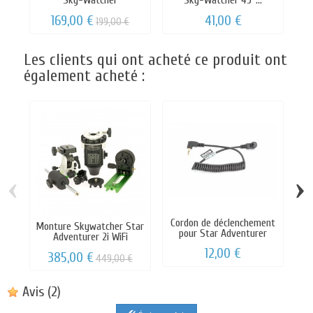
Sky-Watcher
Sky-Watcher 45°...
169,00 €
41,00 €
199,00 €
Les clients qui ont acheté ce produit ont
également acheté :
‹
›
Cordon de déclenchement
Monture Skywatcher Star
pour Star Adventurer
Adventurer 2i WiFi
S
12,00 €
385,00 €
449,00 €
Avis
(2)