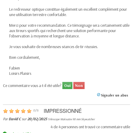
Le redresseur optique constitue également un excellent complément pour
une utilisation terrestre confortable.
Merci pour votre recommandation. Ce témoignage sera certainement utile
aux tireurs sportifs qui recherchent une solution performante pour
l'observation à moyenne et longue distance.
Je vous souhaite de nombreuses séances de tir réussies.
Bien cordialement,
Fabien
Loisirs Plaisirs
Ce commentaire vous a-t-il été utile?
Oui
Non
Signaler un abus
IMPRESSIONNÉ
(
5
/
5
)
Par
David C
sur
20/02/2025
Télescope Maksutov 90 mm Skywatcher
4
de
4
personnes ont trouvé ce commentaire utile