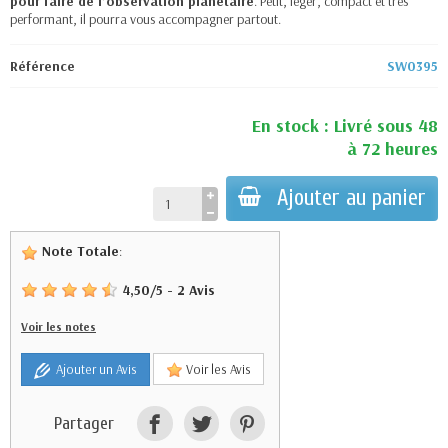
pour faire de l’observation planétaire
. Petit, léger, compact et très
performant, il pourra vous accompagner partout.
Référence
SW0395
En stock : Livré sous 48
à 72 heures
Ajouter au panier
Note Totale
:
4,50
/
5
-
2
Avis
Voir les notes
Ajouter un Avis
Voir les Avis
Partager