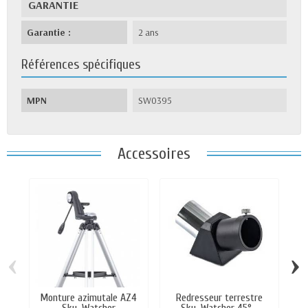
GARANTIE
Garantie :
2 ans
Références spécifiques
MPN
SW0395
Accessoires
‹
›
Monture azimutale AZ4
Redresseur terrestre
M