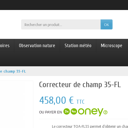
OK
oires
Observation nature
Station météo
Microscope
de champ 35-FL
Correcteur de champ 35-FL
458,00 €
TTC
OU PAYER EN
Le correcteur TOA-FL35 permet d'obtenir un cha