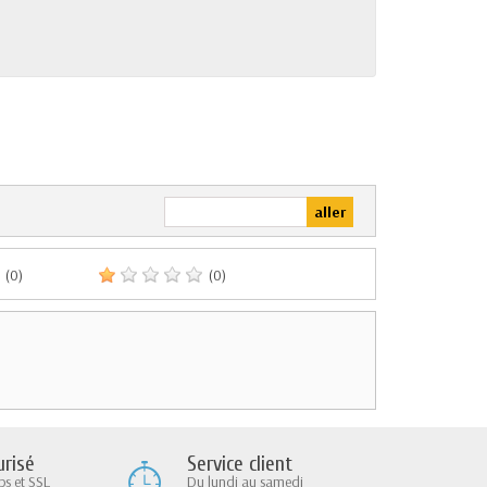
(0)
(0)
Service client
risé
Du lundi au samedi
ps et SSL