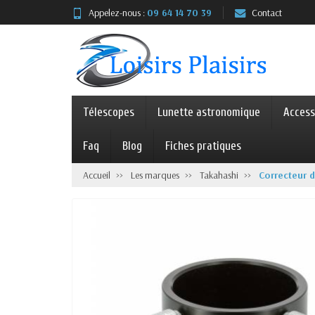
Appelez-nous :
09 64 14 70 39
Contact
Télescopes
Lunette astronomique
Access
Faq
Blog
Fiches pratiques
Accueil
Les marques
Takahashi
Correcteur 