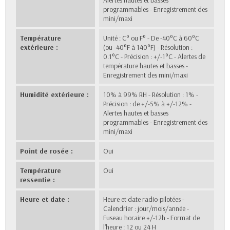
Alertes hautes et basses
programmables - Enregistrement des
mini/maxi
Température
Unité : C° ou F° - De -40°C à 60°C
extérieure :
(ou -40°F à 140°F) - Résolution :
0.1°C - Précision : +/-1°C - Alertes de
température hautes et basses -
Enregistrement des mini/maxi
Humidité extérieure :
10% à 99% RH - Résolution : 1% -
Précision : de +/-5% à +/-12% -
Alertes hautes et basses
programmables - Enregistrement des
mini/maxi
Point de rosée :
Oui
Température
Oui
ressentie :
Heure et date :
Heure et date radio-pilotées -
Calendrier : jour/mois/année -
Fuseau horaire +/-12h - Format de
l’heure : 12 ou 24 H