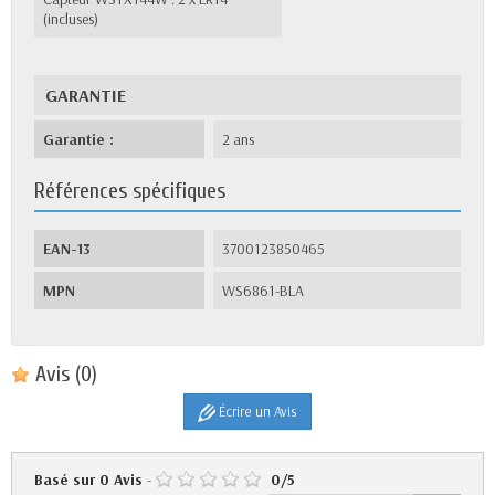
(incluses)
GARANTIE
Garantie :
2 ans
Références spécifiques
EAN-13
3700123850465
MPN
WS6861-BLA
Avis
(0)
Écrire un Avis
Basé sur
0
Avis
-
0
/
5