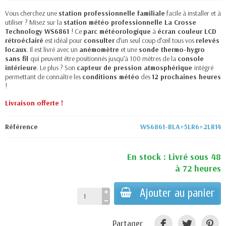
Vous cherchez une
station professionnelle familiale
facile à installer et à
utiliser ? Misez sur la
station météo professionnelle La Crosse
Technology WS6861
! Ce
parc météorologique
à
écran couleur LCD
rétroéclairé
est idéal pour
consulter
d’un seul coup d’œil tous vos
relevés
locaux
. Il est livré avec un
anémomètre
et une
sonde thermo-hygro
sans fil
qui peuvent être positionnés jusqu’à 100 mètres de la
console
intérieure
. Le plus ? Son
capteur de pression atmosphérique
intégré
permettant de connaître les
conditions météo
des
12 prochaines heures
!
Livraison offerte !
Référence
WS6861-BLA+5LR6+2LR14
En stock : Livré sous 48
à 72 heures
Ajouter au panier
Partager