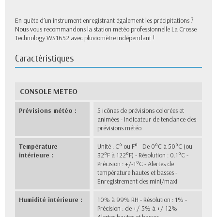
En quête d’un instrument enregistrant également les précipitations ?
Nous vous recommandons la station météo professionnelle La Crosse
Technology WS1652 avec pluviomètre indépendant !
Caractéristiques
CONSOLE METEO
Prévisions météo :
5 icônes de prévisions colorées et
animées - Indicateur de tendance des
prévisions météo
Température
Unité : C° ou F° - De 0°C à 50°C (ou
intérieure :
32°F à 122°F) - Résolution : 0.1°C -
Précision : +/-1°C - Alertes de
température hautes et basses -
Enregistrement des mini/maxi
Humidité intérieure :
10% à 99% RH - Résolution : 1% -
Précision : de +/-5% à +/-12% -