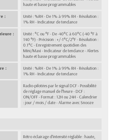
haute et basse programmables
e :
Unité : %RH - De 1% à 99% RH - Résolution :
1% RH - Indicateur de tendance
ieure :
Unité : °C ou °F - De -40°C à 60°C (-40 °F à
140 °F) - Précision : +/-1°C/2°F - Résolution :
0.1°C - Enregistrement quotidien des
Mini/Maxi - Indicateur de tendance - Alertes
haute et basse programmables
re :
Unité : %RH - De 1% à 99% RH - Résolution :
1% RH - Indicateur de tendance
Radio-pilotées par le signal DCF - Possibilité
de réglage manuel de l’heure - DCF :
ON/OFF - Format : 12H ou 24H - Calendrier
: jour / mois / date - Alarme avec Snooze
Rétro éclairage d’intensité réglable : haute,