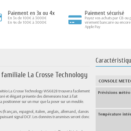
Paiement en 3x ou 4x
Paiement sécurisé
En 3x de 100€ à 3000€
Payez vos achats par CB ou 
En 4x de 100€ à 3000€
virement bancaire ou encore
Apple Pay
Caractéristiq
 familiale La Crosse Technology
CONSOLE METE
ion météo La Crosse Technology WS6828 trouvera facilement
Prévisions météo 
oré et élégant présente des dimensions tout à fait
la positionner sur un mur que la poser sur un meuble.
s (français, espagnol, italien, anglais, allemand, danois
Température intér
un puissant signal DCF. Les données transmises seront donc