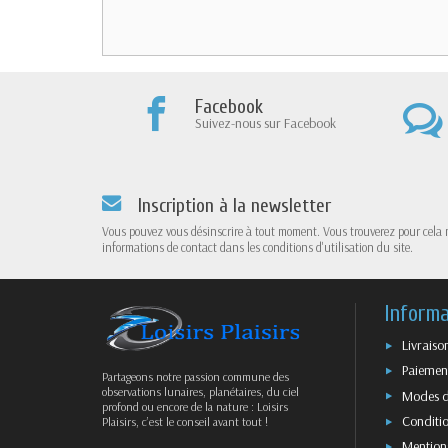
Facebook
Suivez-nous sur Facebook
Inscription à la newsletter
Vous pouvez vous désinscrire à tout moment. Vous trouverez pour cela 
informations de contact dans les conditions d'utilisation du site.
Informa
Livraiso
Paiement
Partageons notre passion commune des
observations lunaires, planétaires, du ciel
Modes d
profond ou encore de la nature : Loisirs
Conditio
Plaisirs, c’est le conseil avant tout !
Mentions