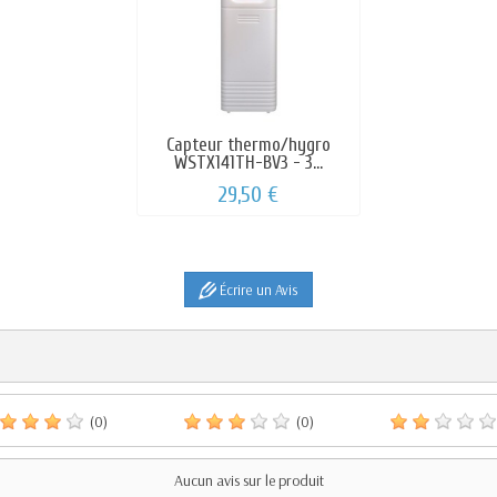
Capteur thermo/hygro
WSTX141TH-BV3 - 3...
29,50 €
Écrire un Avis
(0)
(0)
Aucun avis sur le produit