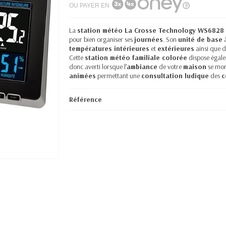
OU PAYER EN
La
station météo La Crosse Technology WS6828
pour bien organiser ses
journées
. Son
unité de base
températures intérieures
et
extérieures
ainsi que 
Cette
station météo familiale colorée
dispose égale
donc averti lorsque l’
ambiance
de votre
maison
se mon
animées
permettant une
consultation ludique
des
c
Référence