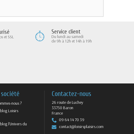
Service client
risé
Du lundi au samedi
ps et SSL
de 9h à 12h et 14h à 19h
 société
Contactez-nous
26 route de Luchey
ommes-nous ?
33750 Baron
blog Loisirs
France
09 64 14 70 39
blog l'Univers du
contact@loisirsplaisirs.com