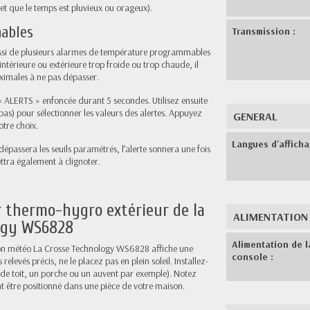
et que le temps est pluvieux ou orageux).
mables
Transmission :
ssi de plusieurs alarmes de température programmables
ntérieure ou extérieure trop froide ou trop chaude, il
ximales à ne pas dépasser.
 ALERTS » enfoncée durant 5 secondes. Utilisez ensuite
as) pour sélectionner les valeurs des alertes. Appuyez
GENERAL
otre choix.
Langues d'afficha
épassera les seuils paramétrés, l’alerte sonnera une fois
ttra également à clignoter.
 thermo-hygro extérieur de la
ALIMENTATION
logy WS6828
Alimentation de l
tion météo La Crosse Technology WS6828 affiche une
console :
levés précis, ne le placez pas en plein soleil. Installez-
 de toit, un porche ou un auvent par exemple). Notez
 être positionné dans une pièce de votre maison.