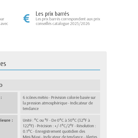
Les prix barrés
par
Les prix barrés correspondent aux prix
 avec
conseillés catalogue 2025/2026
ues
O
:
6 icônes météo - Prévision colorée basée sur
la pression atmosphérique - Indicateur de
tendance
ieure :
Unité : °C ou °F - De 0°C à 50°C (32°F à
122°F) - Précision : +/-1°C/2°F - Résolution :
0.1°C - Enregistrement quotidien des
Mini/Maxi - Indicateur de tendance - Alertes