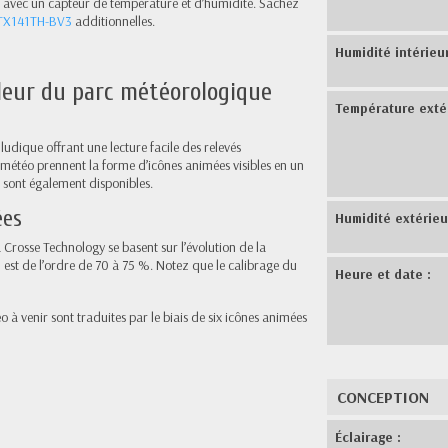
ée avec un capteur de température et d’humidité. Sachez
STX141TH-BV3
additionnelles.
Humidité intérieur
uleur du parc météorologique
Température extér
udique offrant une lecture facile des relevés
 météo prennent la forme d’icônes animées visibles en un
 sont également disponibles.
ées
Humidité extérieu
 Crosse Technology se basent sur l’évolution de la
n est de l’ordre de 70 à 75 %. Notez que le calibrage du
Heure et date :
o à venir sont traduites par le biais de six icônes animées
CONCEPTION
Éclairage :