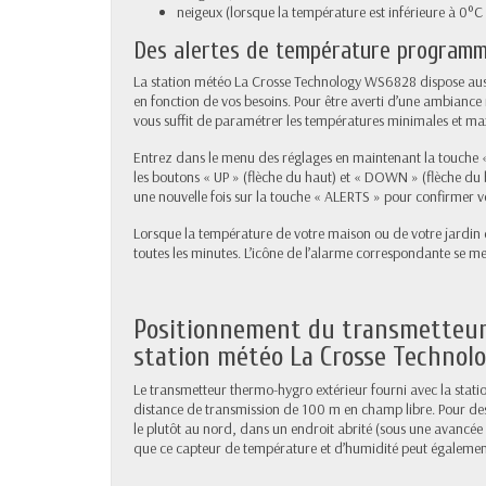
neigeux (lorsque la température est inférieure à 0°C 
Des alertes de température program
La station météo La Crosse Technology WS6828 dispose au
en fonction de vos besoins. Pour être averti d’une ambiance i
vous suffit de paramétrer les températures minimales et ma
Entrez dans le menu des réglages en maintenant la touche «
les boutons « UP » (flèche du haut) et « DOWN » (flèche du b
une nouvelle fois sur la touche « ALERTS » pour confirmer v
Lorsque la température de votre maison ou de votre jardin d
toutes les minutes. L’icône de l’alarme correspondante se me
Positionnement du transmetteur
station météo La Crosse Techno
Le transmetteur thermo-hygro extérieur fourni avec la sta
distance de transmission de 100 m en champ libre. Pour des re
le plutôt au nord, dans un endroit abrité (sous une avancée
que ce capteur de température et d’humidité peut également