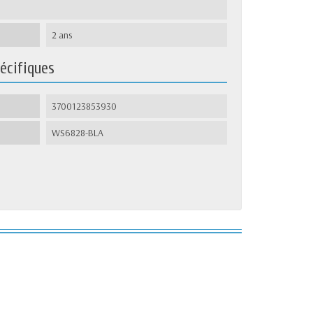
2 ans
écifiques
3700123853930
WS6828-BLA