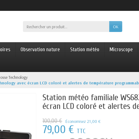
OK
oires
Observation nature
Station météo
Microscope
rosse Technology
hnology avec écran LCD coloré et alertes de température programmab
Station météo familiale WS68
écran LCD coloré et alertes
100,00 €
Économisez 21,00 €
79,00 €
TTC