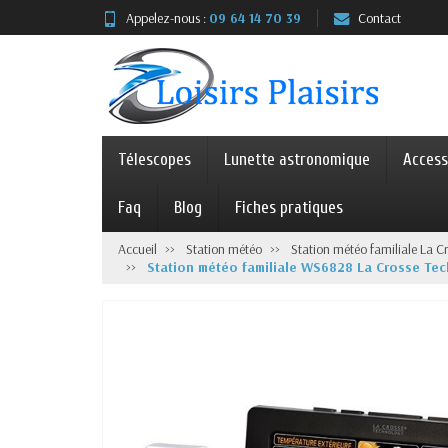
Appelez-nous :
09 64 14 70 39
Contact
Télescopes
Lunette astronomique
Access
Faq
Blog
Fiches pratiques
Accueil
Station météo
Station météo familiale La C
Station météo familiale WS6828 La Crosse Tec