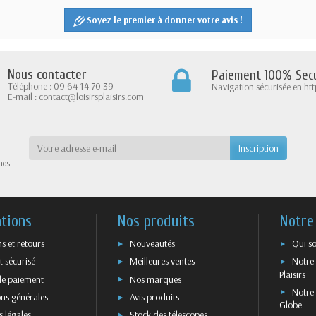
Soyez le premier à donner votre avis !
Nous contacter
Paiement 100% Secu
Téléphone : 09 64 14 70 39
Navigation sécurisée en htt
E-mail : contact@loisirsplaisirs.com
nos
tions
Nos produits
Notre
ns et retours
Nouveautés
Qui s
 sécurisé
Meilleures ventes
Notre 
Plaisirs
e paiement
Nos marques
Notre 
ns générales
Avis produits
Globe
 légales
Stock des télescopes