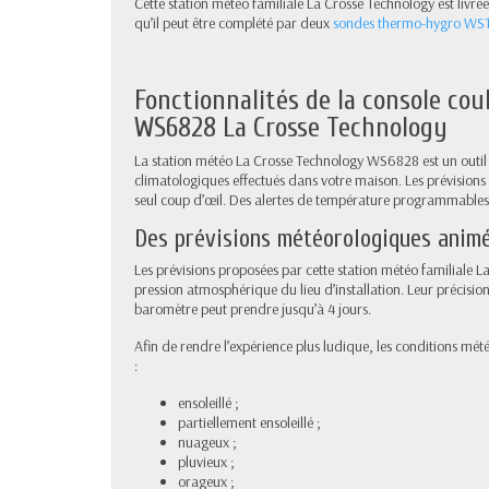
Cette station météo familiale La Crosse Technology est livr
qu’il peut être complété par deux
sondes thermo-hygro W
Fonctionnalités de la console co
WS6828 La Crosse Technology
La station météo La Crosse Technology WS6828 est un outil l
climatologiques effectués dans votre maison. Les prévisions
seul coup d’œil. Des alertes de température programmables
Des prévisions météorologiques anim
Les prévisions proposées par cette station météo familiale La
pression atmosphérique du lieu d’installation. Leur précisio
baromètre peut prendre jusqu’à 4 jours.
Afin de rendre l’expérience plus ludique, les conditions mété
:
ensoleillé ;
partiellement ensoleillé ;
nuageux ;
pluvieux ;
orageux ;