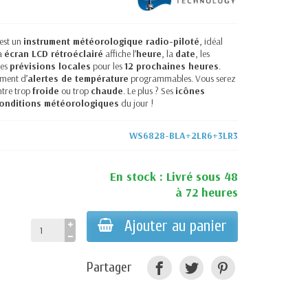
est un
instrument météorologique radio-piloté
, idéal
à
écran LCD rétroéclairé
affiche l’
heure
, la
date
, les
des
prévisions locales
pour les
12 prochaines heures
.
ment d’
alertes de température
programmables. Vous serez
tre trop
froide
ou trop
chaude
. Le plus ? Ses
icônes
onditions météorologiques
du jour !
WS6828-BLA+2LR6+3LR3
En stock : Livré sous 48
à 72 heures
Ajouter au panier
Partager