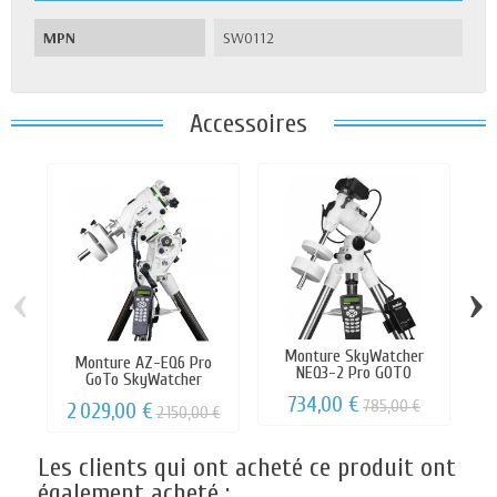
MPN
SW0112
Accessoires
‹
›
Monture SkyWatcher
Monture AZ-EQ6 Pro
NEQ3-2 Pro GOTO
GoTo SkyWatcher
734,00 €
785,00 €
2 029,00 €
2 150,00 €
Les clients qui ont acheté ce produit ont
également acheté :