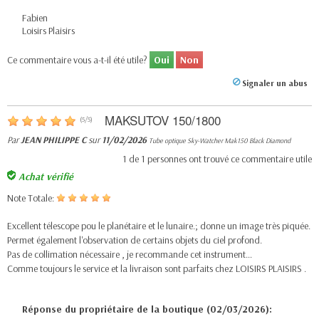
Fabien
Loisirs Plaisirs
Ce commentaire vous a-t-il été utile?
Oui
Non
Signaler un abus
MAKSUTOV 150/1800
(
5
/
5
)
Par
JEAN PHILIPPE C
sur
11/02/2026
Tube optique Sky-Watcher Mak150 Black Diamond
1
de
1
personnes ont trouvé ce commentaire utile
Achat vérifié
Note Totale:
Excellent télescope pou le planétaire et le lunaire.; donne un image très piquée.
Permet également l'observation de certains objets du ciel profond.
Pas de collimation nécessaire , je recommande cet instrument…
Comme toujours le service et la livraison sont parfaits chez LOISIRS PLAISIRS .
Réponse du propriétaire de la boutique (02/03/2026):