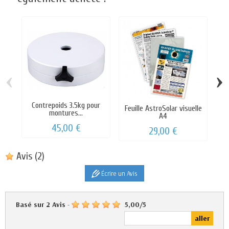
‹
›
Contrepoids 3.5kg pour
Feuille AstroSolar visuelle
L
montures...
A4
45,00 €
29,00 €
Avis
(2)
Écrire un Avis
Basé sur
2
Avis
-
5,00
/
5