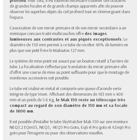
profond
. Pour cela, il est toutefois nécessaire d’utiliser des oculaires
de grandes focales et de grands champs apparents afin de pouvoir
observer les superbes objets du ciel profond tout en s’immergeant dans
l’espace.
L’association de son miroir primaire et de son miroir secondaire à un
ménisque concave traité multicouches offre
des images
lumineuses aux contrastes et aux piqués exceptionnels
. Le
diamètre de 150 mm permet à ce tube de récolter 40% de lumière en
plus que son petit frère le Maksutov 127 mm.
Le système de mise point est assuré par un bouton rotatif à l’arrière de
tube. La focalisation s’effectue par translation du miroir primaire afin
d’offrir une course de mise au point suffisante pour que le montage de
nombreux accessoires soit possible.
Le tube est réalisé en métal et comporte une queue d’aronde verte
intégrée de type Vixen. Affichant des dimensions de 183 mm x 400
mm et un poids de 5.6 Kg,
le Mak 150 reste un télescope très
compact au regard de son diamètre de 150 mm et sa focale
de 1800 mm
.
Il est possible d’installer le tube SkyWatcher Mak 150 sur une monture
NEQ3.2 EQm35, NEQ5, HEQ5 Pro Goto, Eq6-R Pro goto et AZeq6 Pro
goto pour l’imagerie ou pour des observations visuelles.