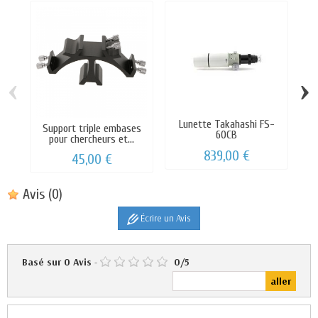
‹
›
Lunette Takahashi FS-
Support triple embases
60CB
pour chercheurs et...
839,00 €
45,00 €
Avis
(0)
Écrire un Avis
Basé sur
0
Avis
-
0
/
5