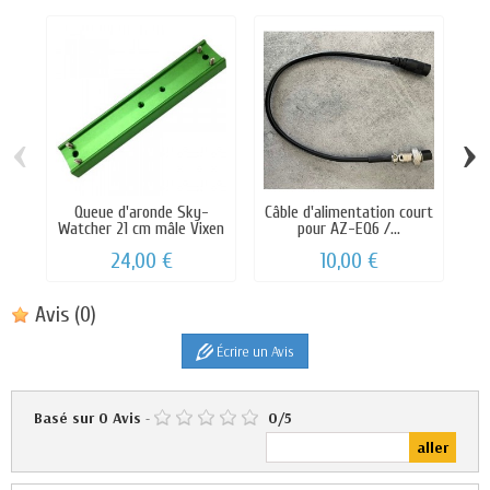
‹
›
Queue d'aronde Sky-
Câble d'alimentation court
Watcher 21 cm mâle Vixen
pour AZ-EQ6 /...
S
24,00 €
10,00 €
Avis
(0)
Écrire un Avis
Basé sur
0
Avis
-
0
/
5