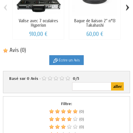
‹
›
Valise avec 7 oculaires
Bague de liaison 2'' n°13
Hyperion
Takahashi
910,00 €
60,00 €
Avis
(0)
Écrire un Avis
Basé sur
0
Avis
-
0
/
5
Filtre:
(0)
(0)
(0)