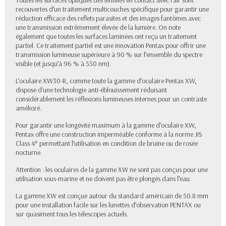
Toutes les surfaces optiques des lentilles en contact avec l’air sont
recouvertes d’un traitement multicouches spécifique pour garantir une
réduction efficace des reflets parasites et des images fantômes avec
une transmission extrêmement élevée de la lumière. On note
également que toutes les surfaces laminées ont reçu un traitement
partiel. Ce traitement partiel est une innovation Pentax pour offrir une
transmission lumineuse supérieure à 90 % sur l’ensemble du spectre
visible (et jusqu’à 96 % à 550 nm).
L’oculaire XW30-R, comme toute la gamme d’oculaire Pentax XW,
dispose d'une technologie anti-éblouissement réduisant
considérablement les réflexions lumineuses internes pour un contraste
amélioré.
Pour garantir une longévité maximum à la gamme d’oculaire XW,
Pentax offre une construction imperméable conforme à la norme JIS
Class 4* permettant l’utilisation en condition de bruine ou de rosée
nocturne.
Attention : les oculaires de la gamme XW ne sont pas conçus pour une
utilisation sous-marine et ne doivent pas être plongés dans l’eau.
La gamme XW est conçue autour du standard américain de 50.8 mm
pour une installation facile sur les lunettes d’observation PENTAX ou
sur quasiment tous les télescopes actuels.