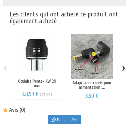
Les clients qui ont acheté ce produit ont
également acheté :
‹
›
Oculaire Pentax XW 20
Adaptateur coudé pour
mm
alimentation :...
8
321,99 €
329,99 €
3,50 €
Avis
(0)
Écrire un Avis