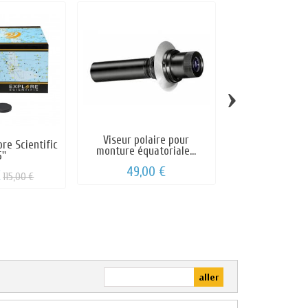
›
Viseur polaire pour
ore Scientific
Collimateur La
monture équatoriale...
''
Mark I
49,00 €
€
91,00 €
115,00 €
9