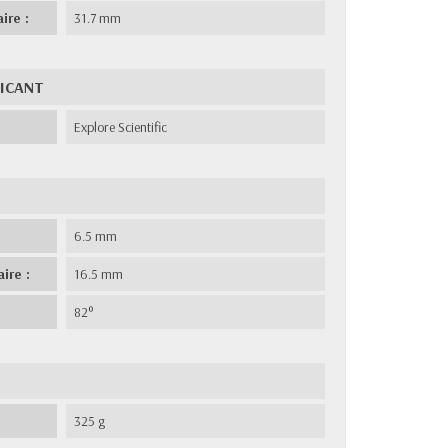
ire :
31.7 mm
RICANT
Explore Scientific
6.5 mm
ire :
16.5 mm
82°
325 g