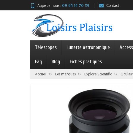
Appelez-nous :
09 64 14 70 39
Contact
Télescopes
Lunette astronomique
Access
Faq
Blog
Fiches pratiques
Accueil
Les marques
Explore Scientific
Oculair