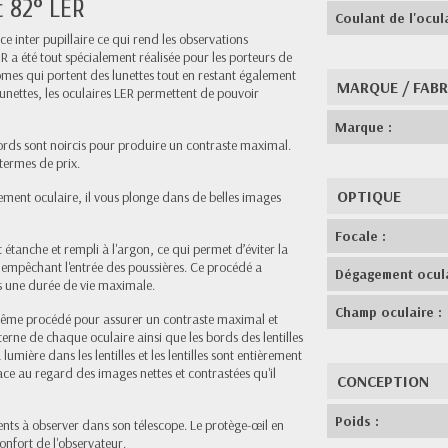
c 82° LER
Coulant de l'ocula
ce inter pupillaire ce qui rend les observations
a été tout spécialement réalisée pour les porteurs de
omes qui portent des lunettes tout en restant également
MARQUE / FAB
lunettes, les oculaires LER permettent de pouvoir
Marque :
bords sont noircis pour produire un contraste maximal.
 termes de prix.
OPTIQUE
ment oculaire, il vous plonge dans de belles images
Focale :
 étanche et rempli à l'argon, ce qui permet d’éviter la
n empêchant l'entrée des poussières. Ce procédé a
Dégagement ocula
s une durée de vie maximale.
Champ oculaire :
 même procédé pour assurer un contraste maximal et
erne de chaque oculaire ainsi que les bords des lentilles
umière dans les lentilles et les lentilles sont entièrement
icace au regard des images nettes et contrastées qu'il
CONCEPTION
Poids :
ents à observer dans son télescope. Le protège-œil en
onfort de l'observateur.