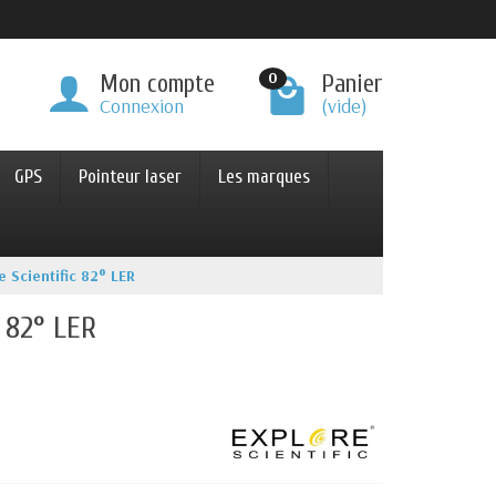
0
Mon compte
Panier
Connexion
(vide)
GPS
Pointeur laser
Les marques
e Scientific 82° LER
c 82° LER