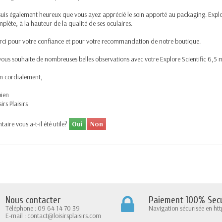
suis également heureux que vous ayez apprécié le soin apporté au packaging. Explor
plète, à la hauteur de la qualité de ses oculaires.
ci pour votre confiance et pour votre recommandation de notre boutique.
vous souhaite de nombreuses belles observations avec votre Explore Scientific 6,5
n cordialement,
ien
sirs Plaisirs
ire vous a-t-il été utile?
Oui
Non
Nous contacter
Paiement 100% Secu
Téléphone : 09 64 14 70 39
Navigation sécurisée en htt
E-mail : contact@loisirsplaisirs.com