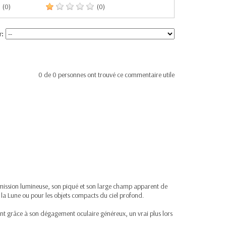
(0)
(0)
r:
0
de
0
personnes ont trouvé ce commentaire utile
nsmission lumineuse, son piqué et son large champ apparent de
 la Lune ou pour les objets compacts du ciel profond.
nt grâce à son dégagement oculaire généreux, un vrai plus lors