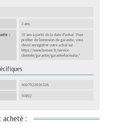
2 ans
ntie :
10 ans à partir de la date d’achat : Pour
profiter de l'extension de garantie, vous
devez enregistrer votre achat sur
https://www.bresser.fr/service-
clientele/garantie/garantieformular/
écifiques
4007922056326
10802
 acheté :