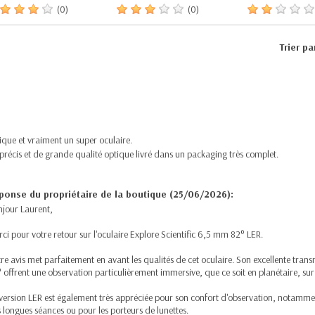
(0)
(0)
Trier pa
que et vraiment un super oculaire.
récis et de grande qualité optique livré dans un packaging très complet.
ponse du propriétaire de la boutique (25/06/2026):
jour Laurent,
ci pour votre retour sur l'oculaire Explore Scientific 6,5 mm 82° LER.
re avis met parfaitement en avant les qualités de cet oculaire. Son excellente tra
 offrent une observation particulièrement immersive, que ce soit en planétaire, sur
version LER est également très appréciée pour son confort d'observation, notamme
 longues séances ou pour les porteurs de lunettes.