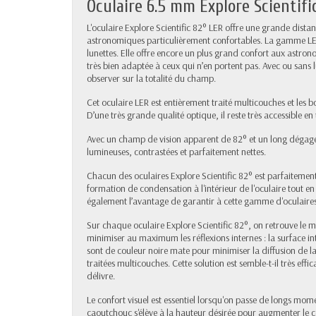
Oculaire 6.5 mm Explore Scientifi
L'oculaire Explore Scientific 82° LER offre une grande distan
astronomiques particulièrement confortables. La gamme LER 
lunettes. Elle offre encore un plus grand confort aux astron
très bien adaptée à ceux qui n’en portent pas. Avec ou sans 
observer sur la totalité du champ.
Cet oculaire LER est entièrement traité multicouches et les 
D’une très grande qualité optique, il reste très accessible en
Avec un champ de vision apparent de 82° et un long dégage
lumineuses, contrastées et parfaitement nettes.
Chacun des oculaires Explore Scientific 82° est parfaitement
formation de condensation à l'intérieur de l'oculaire tout e
également l’avantage de garantir à cette gamme d'oculaire
Sur chaque oculaire Explore Scientific 82°, on retrouve le
minimiser au maximum les réflexions internes : la surface int
sont de couleur noire mate pour minimiser la diffusion de la l
traitées multicouches. Cette solution est semble-t-il très eff
délivre.
Le confort visuel est essentiel lorsqu'on passe de longs mom
caoutchouc s'élève à la hauteur désirée pour augmenter le c