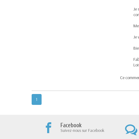
Je 
com
Mer
Je 
Bie
Fab
Loi
Ce commenta
1
Facebook
Suivez-nous sur Facebook