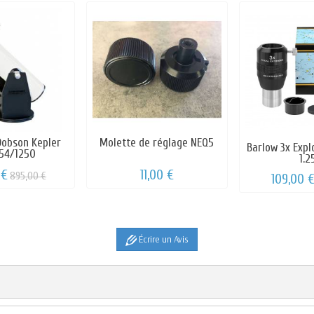
Dobson Kepler
Molette de réglage NEQ5
Barlow 3x Expl
54/1250
1.25
 €
11,00 €
895,00 €
109,00 
Écrire un Avis