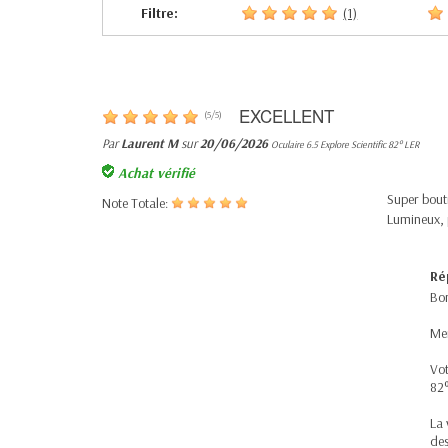
Filtre:
(1)
EXCELLENT
(
5
/
5
)
Par
Laurent M
sur
20/06/2026
Oculaire 6.5 Explore Scientific 82° LER
Achat vérifié
Super bouti
Note Totale:
Lumineux, p
Ré
Bon
Mer
Vot
82°
La 
des