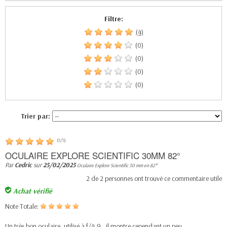
Filtre:
(4)
(0)
(0)
(0)
(0)
Trier par:
(
5
/
5
)
OCULAIRE EXPLORE SCIENTIFIC 30MM 82°
Par
Cedric
sur
25/02/2025
Oculaire Explore Scientific 30 mm en 82°
2
de
2
personnes ont trouvé ce commentaire utile
Achat vérifié
Note Totale:
Un très bon oculaire, utilisé à f/4,9 , il montre cependant un peu