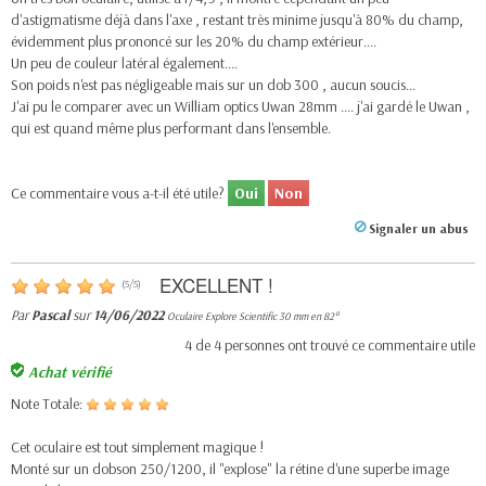
d'astigmatisme déjà dans l'axe , restant très minime jusqu'à 80% du champ,
évidemment plus prononcé sur les 20% du champ extérieur....
Un peu de couleur latéral également....
Son poids n'est pas négligeable mais sur un dob 300 , aucun soucis...
J'ai pu le comparer avec un William optics Uwan 28mm .... j'ai gardé le Uwan ,
qui est quand même plus performant dans l'ensemble.
Ce commentaire vous a-t-il été utile?
Oui
Non
Signaler un abus
EXCELLENT !
(
5
/
5
)
Par
Pascal
sur
14/06/2022
Oculaire Explore Scientific 30 mm en 82°
4
de
4
personnes ont trouvé ce commentaire utile
Achat vérifié
Note Totale:
Cet oculaire est tout simplement magique !
Monté sur un dobson 250/1200, il "explose" la rétine d'une superbe image