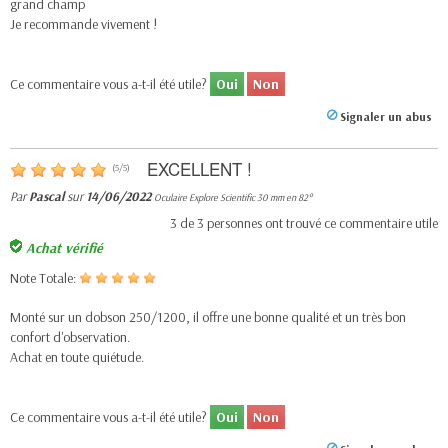
grand champ
Je recommande vivement !
Ce commentaire vous a-t-il été utile?
Oui
Non
Signaler un abus
EXCELLENT !
(
5
/
5
)
Par
Pascal
sur
14/06/2022
Oculaire Explore Scientific 30 mm en 82°
3
de
3
personnes ont trouvé ce commentaire utile
Achat vérifié
Note Totale:
Monté sur un dobson 250/1200, il offre une bonne qualité et un très bon
confort d'observation.
Achat en toute quiétude.
Ce commentaire vous a-t-il été utile?
Oui
Non