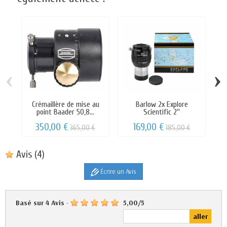
‹
›
Crémaillère de mise au
Barlow 2x Explore
Co
point Baader 50,8...
Scientific 2''
350,00 €
169,00 €
365,00 €
185,00 €
Avis
(4)
Écrire un Avis
Basé sur
4
Avis
-
5,00
/
5