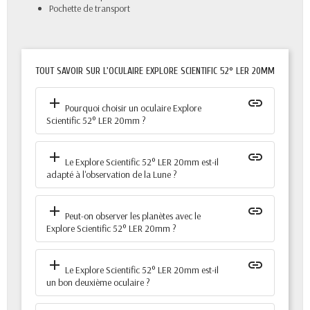
Pochette de transport
TOUT SAVOIR SUR L'OCULAIRE EXPLORE SCIENTIFIC 52° LER 20MM
add
insert_link
Pourquoi choisir un oculaire Explore
Scientific 52° LER 20mm ?
add
insert_link
Le Explore Scientific 52° LER 20mm est-il
adapté à l'observation de la Lune ?
add
insert_link
Peut-on observer les planètes avec le
Explore Scientific 52° LER 20mm ?
add
insert_link
Le Explore Scientific 52° LER 20mm est-il
un bon deuxième oculaire ?