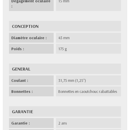
Dégagement oculaire
15 mm
:
CONCEPTION
Diamètre oculaire :
43 mm
Poids :
175 g
GENERAL
Coulant :
31,75 mm (1,25")
Bonnettes :
Bonnettes en caoutchouc rabattables
GARANTIE
Garantie :
2 ans