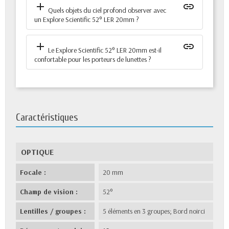
add
insert_link
Quels objets du ciel profond observer avec
un Explore Scientific 52° LER 20mm ?
add
insert_link
Le Explore Scientific 52° LER 20mm est-il
confortable pour les porteurs de lunettes ?
Caractéristiques
OPTIQUE
Focale :
20 mm
Champ de vision :
52°
Lentilles / groupes :
5 éléments en 3 groupes; Bord noirci