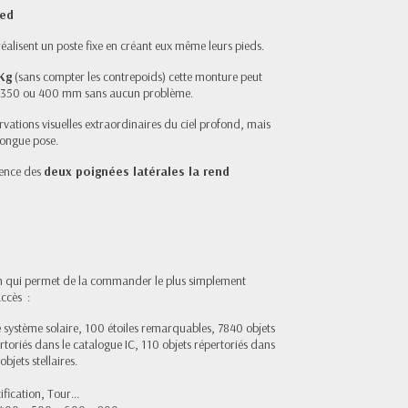
ied
réalisent un poste fixe en créant eux même leurs pieds.
Kg
(sans compter les contrepoids) cette monture peut
u’à 350 ou 400 mm sans aucun problème.
rvations visuelles extraordinaires du ciel profond, mais
 longue pose.
sence des
deux poignées latérales la rend
n qui permet de la commander le plus simplement
ccès :
e système solaire, 100 étoiles remarquables, 7840 objets
toriés dans le catalogue IC, 110 objets répertoriés dans
bjets stellaires.
fication, Tour...