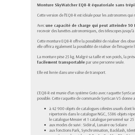
Monture SkyWatcher EQ8-R équatoriale sans trép
Cette version de l’EQ8-R est idéale pour les astronomes qui 
Avec
une capacité de charge qui peut atteindre 50 
recevoir des lunettes astronomiques, des télescopes jusq
Cette monture EQ8-R offre la possibilité de réaliser des obse
elle offrira également la possibilité de réaliser de l’imagerie
La monture pèse 25 kg. Malgré sa taille et son poids, la pré
facilement transportable
par une personne seule.
Elle est livrée dans une valise de transport.
L’EQ8-R est munie d’un système Goto avec raquette SynSca
possible. Cette raquette de commande SynScan V5 donne a
à 42 900 objets de catalogues célestes usuels dont l
répertoriés dans le catalogue NGC, 5386 objets réper
le catalogue Messier et 1 catalogue personnel sur 25 o
aux modes de suivi : Sidéral, Lunaire ou Solaire
aux fonctions Park, Synchronisation, Backlash, Identi