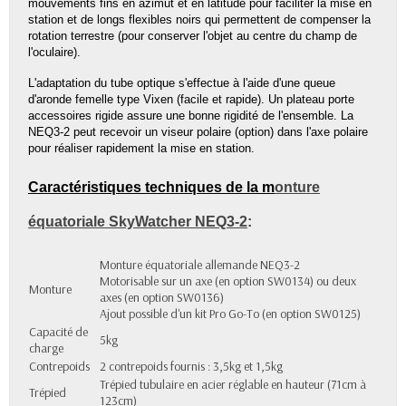
mouvements fins en azimut et en latitude pour faciliter la mise en
station et de longs flexibles noirs qui permettent de compenser la
rotation terrestre (pour conserver l'objet au centre du champ de
l'oculaire).
L'adaptation du tube optique s'effectue à l'aide d'une queue
d'aronde femelle type Vixen (facile et rapide). Un plateau porte
accessoires rigide assure une bonne rigidité de l'ensemble. La
NEQ3-2 peut recevoir un viseur polaire (option) dans l'axe polaire
pour réaliser rapidement la mise en station.
Caractéristiques techniques de la m
onture
équatoriale SkyWatcher NEQ3-2
:
Monture équatoriale allemande NEQ3-2
Motorisable sur un axe (en option SW0134) ou deux
Monture
axes (en option SW0136)
Ajout possible d'un kit Pro Go-To (en option SW0125)
Capacité de
5kg
charge
Contrepoids
2 contrepoids fournis : 3,5kg et 1,5kg
Trépied tubulaire en acier réglable en hauteur (71cm à
Trépied
123cm)