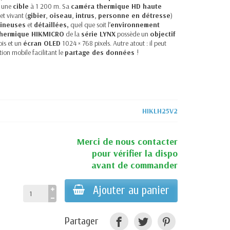
une
cible
à 1 200 m. Sa
caméra thermique HD haute
et vivant (
gibier
,
oiseau
,
intrus
,
personne en détresse
)
ineuses
et
détaillées,
quel que soit l’
environnement
thermique HIKMICRO
de la
série LYNX
possède un
objectif
ois et un
écran OLED
1024 × 768 pixels. Autre atout : il peut
tion mobile facilitant le
partage des données
!
HIKLH25V2
Merci de nous contacter
pour vérifier la dispo
avant de commander
Ajouter au panier
Partager