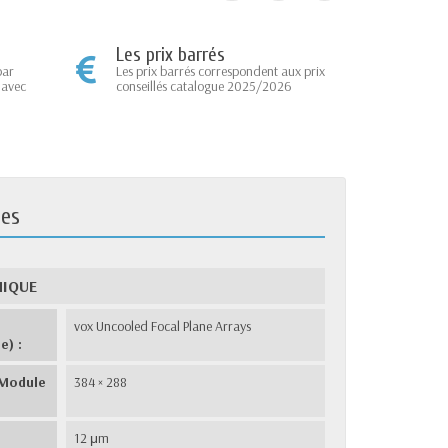
Les prix barrés
par
Les prix barrés correspondent aux prix
 avec
conseillés catalogue 2025/2026
ues
MIQUE
vox Uncooled Focal Plane Arrays
e) :
(Module
384 × 288
12 μm