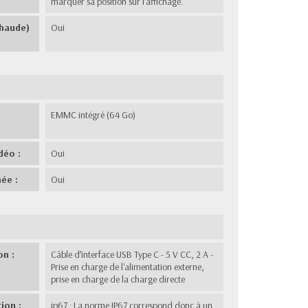
marquer sa position sur l’affichage.
chaude)
Oui
EMMC intégré (64 Go)
déo :
Oui
ée :
Oui
on :
Câble d’interface USB Type C - 5 V CC, 2 A -
Prise en charge de l'alimentation externe,
prise en charge de la charge directe
ion :
ip67 : La norme IP67 correspond donc à un