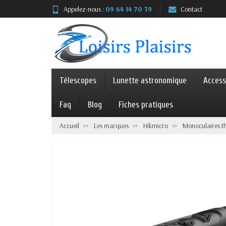
Appelez-nous :
09 64 14 70 39
Contact
Télescopes
Lunette astronomique
Access
Faq
Blog
Fiches pratiques
Accueil
Les marques
Hikmicro
Monoculaires t