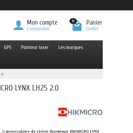
0
Mon compte
Panier
Connexion
(vide)
GPS
Pointeur laser
Les marques
.0
ICRO LYNX LH25 2.0
é
, le
monoculaire de vision thermique HIKMICRO LYNX