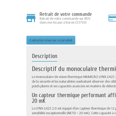
Retrait de votre commande
Retrait de votre commande sur RDV
dans nos locaux à Baron (33750)
Contactez-nous sur ce produit
Description
Descriptif du monoculaire therm
Le monoculaire de vision thermique HIKMICRO LYNX LH25 2.0 e
de la sécurité et les naturalistes souhaitant observer des cibl
poids plume et ses capacités avancées en matière de détect
Un capteur thermique performant affic
20 mK
Le LYNX LH25 2.0 est équipé d’un capteur thermique de 12 µ
sensibilité exceptionnelle (NETD < 20 mK). Cette capacité à d