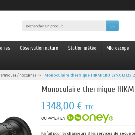
OK
oires
Observation nature
Station météo
Microscope
hermiques / nocturnes
Monoculaire thermique HIKMICRO LYNX LH25 2
Monoculaire thermique HIKM
1 348,00 €
TTC
OU PAYER EN
Parfait pour les
chasseurs
et les
services de sécurit