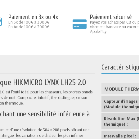
Paiement en 3x ou 4x
Paiement sécurisé
En 3x de 100€ à 3000€
Payez vos achats par CB ou 
En 4x de 100€ à 3000€
virement bancaire ou encore
Apple Pay
Caractéristiq
ique HIKMICRO LYNX LH25 2.0
MODULE THER
st l’outil idéal pour les chasseurs, les professionnels
es de nuit. Compact et intuitif, il se distingue par son
Capteur d'images
ion thermique.
(Module thermiqu
hant une sensibilité inférieure à
Résolution Max 
thermique) :
m et d’une résolution de 384 × 288 pixels offrant une
istinguer les variations de chaleur les plus infimes
Intervalle pixel :