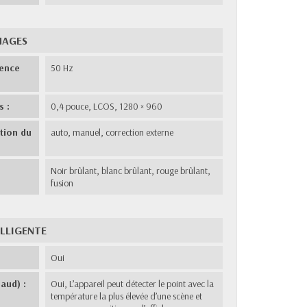
MAGES
uence
50 Hz
s :
0,4 pouce, LCOS, 1280 × 960
tion du
auto, manuel, correction externe
:
Noir brûlant, blanc brûlant, rouge brûlant,
fusion
LLIGENTE
Oui
aud) :
Oui, L’appareil peut détecter le point avec la
température la plus élevée d’une scène et