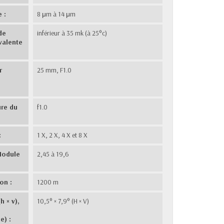
 :
8 μm à 14 μm
de
inférieur à 35 mk (à 25°c)
valente
r
25 mm, F1.0
ure du
f1.0
:
1 X, 2 X, 4 X et 8 X
Module
2,45 à 19,6
on :
1200 m
h × v),
10,5° × 7,9° (H × V)
e) :