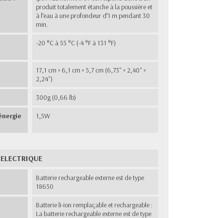
produit totalement étanche à la poussière et
à l’eau à une profondeur d’1 m pendant 30
min.
-20 °C à 55 °C (-4 °F à 131 °F)
17,1 cm × 6,1 cm × 5,7 cm (6,73" × 2,40" ×
2,24")
300g (0,66 lb)
énergie
1,5W
 ELECTRIQUE
Batterie rechargeable externe est de type
18650
:
Batterie li-ion remplaçable et rechargeable :
La batterie rechargeable externe est de type