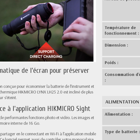
Température de
fonctionnement :
Dimension :
Poids :
atique de l’écran pour préserver
Consommation d'
:
n conçue pour économiser la batterie de l’instrument et
 thermique HIKMICRO LYNX LH25 2.0 est incliné de plus
r s’éteint.
ALIMENTATION
ce à l’application HIKMICRO Sight
Alimentation :
e performantes fonctions photo et vidéo. Les images et
émoire interne de 16 Go.
Type de batterie 
s partager en le connectant en Wi-Fi à l’application mobile
 Ce logiciel permet aussi de contrôler votre monoculaire