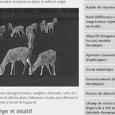
 toutes circonstances (pluie, brouillard, neige).
Bande de réponse
Netd (Différence 
température équi
au bruit) :
Objectif (longueu
focale) module
thermique :
Aperture (ouvert
diaphragme) :
Zoom numérique 
Grossissement (
thermique) :
x sauvages (oiseaux, sangliers, chevreuils, cerfs, etc.)
Portée de détecti
 la cible localisée, l’utilisateur n’a plus qu’à effectuer la
ée à l’avant de l’appareil.
Champ de vision (
degrés/m à 100 m
ger et intuitif
(Module thermiqu