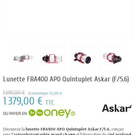
Lunette FRA400 APO Quintuplet Askar (F/5.6)
1 390,00 €
Économisez 11,00 €
1 379,00 €
TTC
OU PAYER EN
Découvrez la
lunette FRA400 APO Quintuplet Askar F/5.6
, conçue
pour l’
astrophotographie grand champ
et l’observation du
ciel profond
.