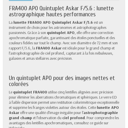
FRA400 APO Quintuplet Askar F/5.6 : lunette
astrographique hautes performances
La
lunette FRA400 APO Quintuplet Askar F/5.6
est un
instrument de choix pour les astronomes et astrophotographes
passionnés. Grâce à son
quintuplet APO
, elle offre une correction
apochromatique parfaite, garantissant des étoiles ponctuelles et des
couleurs fidèles sur tout le champ. Avec son diamètre de 72 mm et son
rapport F/5.6, la
FRA400 Askar
est idéale pour le grand champ et
l’astrophotographie de ciel profond, capturant à la fois nébuleuses,
galaxies et amas stellaires avec précision.
Un quintuplet APO pour des images nettes et
colorées
Le
quintuplet FRA400
utilise cinq lentilles alignées avec précision
pour éliminer les aberrations chromatiques et sphériques. Le verre ED
à faible dispersion permet une restitution colorimétrique exceptionnelle
et supprime les franges violettes autour des étoiles. Cette
lunette APO
Askar
offre une qualité d’image inégalée pour l’
astrophotographie
grand champ
et l’observation du
ciel profond
. Pour comprendre les
avantages des lentilles apochromatiques, consultez
ce guide sur
Wikipédia
.