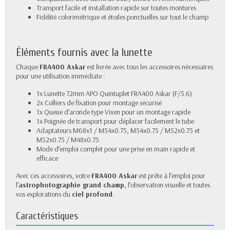
Transport facile et installation rapide sur toutes montures
Fidélité colorimétrique et étoiles ponctuelles sur tout le champ
Éléments fournis avec la lunette
Chaque
FRA400 Askar
est livrée avec tous les accessoires nécessaires
pour une utilisation immédiate :
1x Lunette 72mm APO Quintuplet FRA400 Askar (F/5.6)
2x Colliers de fixation pour montage sécurisé
1x Queue d’aronde type Vixen pour un montage rapide
1x Poignée de transport pour déplacer facilement le tube
Adaptateurs M68x1 / M54x0.75, M54x0.75 / M52x0.75 et
M52x0.75 / M48x0.75
Mode d’emploi complet pour une prise en main rapide et
efficace
Avec ces accessoires, votre
FRA400 Askar
est prête à l’emploi pour
l’
astrophotographie grand champ
, l’observation visuelle et toutes
vos explorations du
ciel profond
.
Caractéristiques