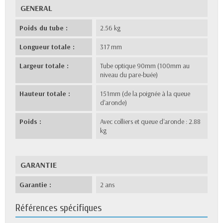
GENERAL
Poids du tube :
2.56 kg
Longueur totale :
317 mm
Largeur totale :
Tube optique 90mm (100mm au
niveau du pare-buée)
Hauteur totale :
151mm (de la poignée à la queue
d'aronde)
Poids :
Avec colliers et queue d'aronde : 2.88
kg
GARANTIE
Garantie :
2 ans
Références spécifiques