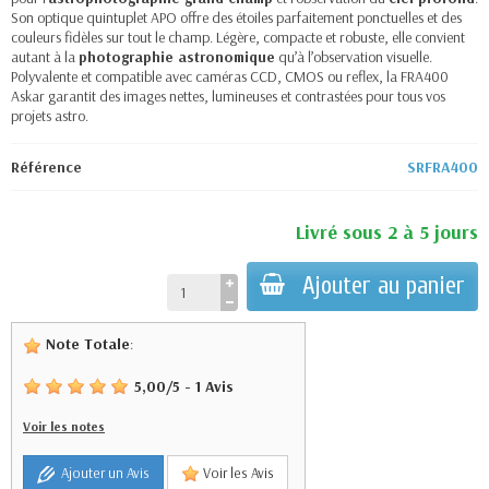
Son optique quintuplet APO offre des étoiles parfaitement ponctuelles et des
couleurs fidèles sur tout le champ. Légère, compacte et robuste, elle convient
autant à la
photographie astronomique
qu’à l’observation visuelle.
Polyvalente et compatible avec caméras CCD, CMOS ou reflex, la FRA400
Askar garantit des images nettes, lumineuses et contrastées pour tous vos
projets astro.
Référence
SRFRA400
Livré sous 2 à 5 jours
Ajouter au panier
Note Totale
:
5,00
/
5
-
1
Avis
Voir les notes
Ajouter un Avis
Voir les Avis