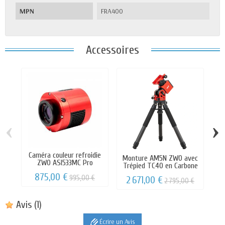
MPN
FRA400
Accessoires
‹
›
Caméra couleur refroidie
Monture AM5N ZWO avec
M
ZWO ASI533MC Pro
Trépied TC40 en Carbone
875,00 €
995,00 €
2 671,00 €
1
2 795,00 €
Avis
(1)
Écrire un Avis