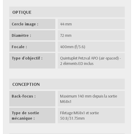
OPTIQUE
Cercle image :
44 mm
Diamètre :
72 mm
Focale :
400mm (f/5.6)
Type d'objectif :
Quintuplet Petzval APO (air-spaced) -
2 éléments ED inclus
CONCEPTION
Back-focus :
Maximum 140 mm depuis la sortie
M68x1
Type de sortie
Filetage M68x1 et sortie
mécanique :
50.8/31.75mm