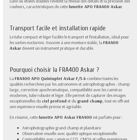
Lune ou étoiles doubles révèlent la finesse des détails et la précision des
couleurs, caractéristiques de cette
lunette APO FRA400 Askar
.
Transport facile et installation rapide
Le tube compact et léger facilite le transport et l’installation, idéal pour
les sorties nocturnes. Associée à une monture stable, la
FRA400
Askar
devient un instrument pratique et durable.
Pourquoi choisir la FRA400 Askar ?
La
FRA400 APO Quintuplet Askar F/5.6
combine toutes les
qualités recherchées par les astronomes et astrophotographes : champ
large, correction apochromatique, compatibilité avec les caméras
modernes, tube robuste et léger. Elle permet de capturer des images
exceptionnelles du
ciel profond
et du
grand champ
, tout en offrant
une expérience visuelle précise et agréable.
En résumé, cette
lunette APO Askar FRA400
est parfaite pour :
Astrophotographie grand champ et planétaire
Observation visuelle avec qualité optique exceptionnelle
Compatibilité avec caméras CCD, CMOS et reflex numériques