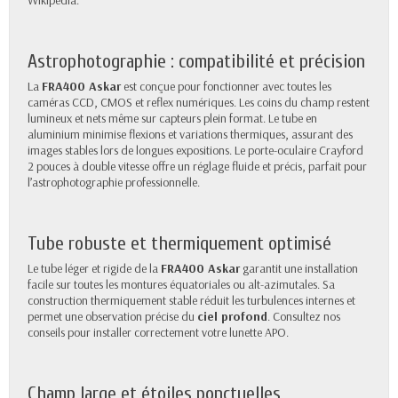
Astrophotographie : compatibilité et précision
La
FRA400 Askar
est conçue pour fonctionner avec toutes les
caméras CCD, CMOS et reflex numériques. Les coins du champ restent
lumineux et nets même sur capteurs plein format. Le tube en
aluminium minimise flexions et variations thermiques, assurant des
images stables lors de longues expositions. Le porte-oculaire Crayford
2 pouces à double vitesse offre un réglage fluide et précis, parfait pour
l’astrophotographie professionnelle.
Tube robuste et thermiquement optimisé
Le tube léger et rigide de la
FRA400 Askar
garantit une installation
facile sur toutes les montures équatoriales ou alt-azimutales. Sa
construction thermiquement stable réduit les turbulences internes et
permet une observation précise du
ciel profond
. Consultez nos
conseils pour installer correctement votre lunette APO.
Champ large et étoiles ponctuelles