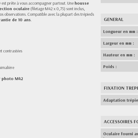
0 est prête à vous accompagner partout. Une
housse
ection oculaire
(filetage M42 x 0,75) sont inclus,
os observations. Compatible avec la plupart des trépieds
GENERAL
rantie de 10 ans
.
Longueur en mm :
Largeur en mm :
t contrastées
Hauteur en mm :
Poids :
nimalière
r photo M42
FIXATION TREP
Adaptation trépie
ACCESSOIRES F
Oculaire fourni a