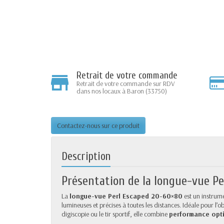
Retrait de votre commande
Retrait de votre commande sur RDV
dans nos locaux à Baron (33750)
Contactez-nous sur ce produit
Description
Présentation de la longue-vue P
La
longue-vue Perl Escaped 20-60×80
est un instrum
lumineuses et précises à toutes les distances. Idéale pour l’o
digiscopie ou le tir sportif, elle combine
performance opt