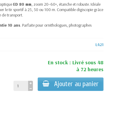
 optique
ED 80 mm
, zoom 20–60×, étanche et robuste. Idéale
uer le tir sportif à 25, 50 ou 100 m. Compatible digiscopie grâce
e de transport.
ntie 10 ans
. Parfaite pour ornithologues, photographes
L421
En stock : Livré sous 48
à 72 heures
Ajouter au panier