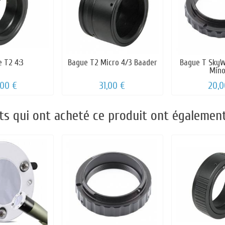
 T2 4:3
Bague T2 Micro 4/3 Baader
Bague T SkyW
Mino
,00 €
31,00 €
20,0
nts qui ont acheté ce produit ont également