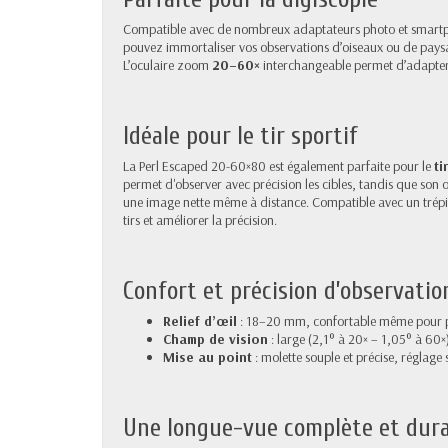
Compatible avec de nombreux adaptateurs photo et smartpho
pouvez immortaliser vos observations d’oiseaux ou de paysag
L’oculaire zoom
20–60×
interchangeable permet d’adapter l
Idéale pour le tir sportif
La Perl Escaped 20-60×80 est également parfaite pour le
ti
permet d'observer avec précision les cibles, tandis que son o
une image nette même à distance. Compatible avec un trépied
tirs et améliorer la précision.
Confort et précision d’observatio
Relief d’œil
: 18–20 mm, confortable même pour po
Champ de vision
: large (2,1° à 20× – 1,05° à 60
Mise au point
: molette souple et précise, réglage
Une longue-vue complète et dur