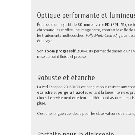
Optique performante et lumineu
Équipée d’un objectif de
80 mm
en verre
ED (FPL-51)
, cet
chromatiques et offre une image nette, contrastée et fidèle 
les traitements multicouches (
Fully Multi-Coated
) garantiss
éclairage.
Son
zoom progressif 20×–60×
permet de passer d’une vi
mise au point fluide et précise.
Robuste et étanche
La Perl Escaped 20-60×80 est conçue pour résister aux condit
étanche
et
purgé à l’azote
, évitant la buée interne et p
chocs. Le revêtement extérieur antidérapant assure une pri
pluie.
C’est une longue-vue idéale pour les observateurs de natur
Parfaite pour la digiscopie