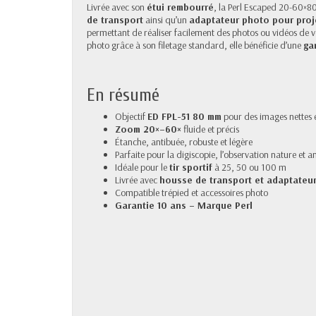
Livrée avec son
étui rembourré
, la Perl Escaped 20-60×8
de transport
ainsi qu’un
adaptateur photo pour proj
permettant de réaliser facilement des photos ou vidéos de v
photo grâce à son filetage standard, elle bénéficie d’une
ga
En résumé
Objectif
ED FPL-51 80 mm
pour des images nettes e
Zoom 20×–60×
fluide et précis
Étanche, antibuée, robuste et légère
Parfaite pour la digiscopie, l’observation nature et a
Idéale pour le
tir sportif
à 25, 50 ou 100 m
Livrée avec
housse de transport et adaptateu
Compatible trépied et accessoires photo
Garantie 10 ans – Marque Perl