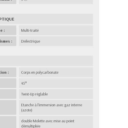
PTIQUE
e :
Multi-traité
ismes :
Diélectrique
ion :
Corps en polycarbonate
45°
Twist-Up réglable
Etanche à l'immersion avec gaz interne
(azote)
double Molette avec mise au point
démultipliée