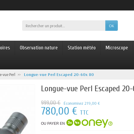
OK
oires
Observation nature
Station météo
Microscope
-vue Perl
Longue-vue Perl Escaped 20-60x 80
Longue-vue Perl Escaped 20-
999,00 €
Économisez 219,00 €
780,00 €
TTC
OU PAYER EN