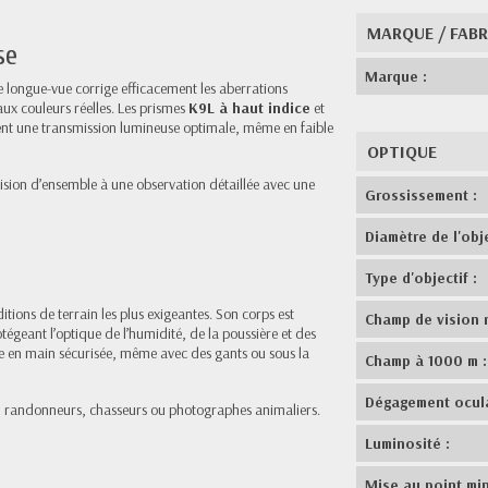
MARQUE / FAB
se
Marque :
te longue-vue corrige efficacement les aberrations
aux couleurs réelles. Les prismes
K9L à haut indice
et
ent une transmission lumineuse optimale, même en faible
OPTIQUE
sion d’ensemble à une observation détaillée avec une
Grossissement :
Diamètre de l'obje
Type d'objectif :
ions de terrain les plus exigeantes. Son corps est
Champ de vision r
rotégeant l’optique de l’humidité, de la poussière et des
se en main sécurisée, même avec des gants ou sous la
Champ à 1000 m :
Dégagement ocula
e, randonneurs, chasseurs ou photographes animaliers.
Luminosité :
Mise au point mi