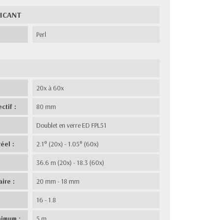
RICANT
Perl
20x à 60x
ctif :
80 mm
Doublet en verre ED FPL51
éel :
2.1° (20x) - 1.05° (60x)
36.6 m (20x) - 18.3 (60x)
ire :
20 mm - 18 mm
16 - 1.8
nimum :
5 m