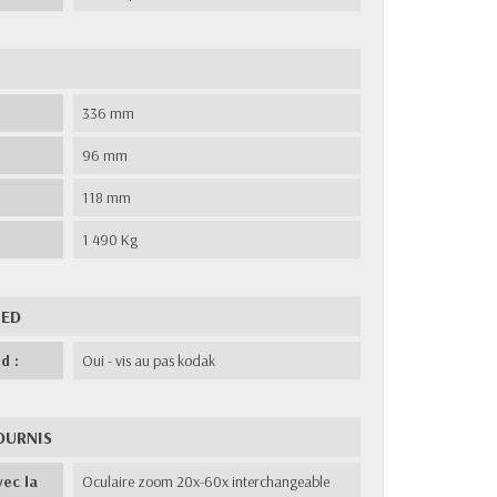
336 mm
96 mm
118 mm
1 490 Kg
IED
d :
Oui - vis au pas kodak
OURNIS
vec la
Oculaire zoom 20x-60x interchangeable