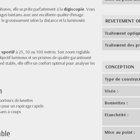
nes, elle se prête parfaitement à la
digiscopie
. Vous
es lointains avec une excellente qualité d’image.
e grossissement selon la distance et la luminosité.
REVETEMENT O
Traitement optiqu
Traitement des pr
r sportif
à 25, 50 ou 100 mètres. Son zoom réglable
bjectif lumineux et ses prismes de qualité garantissent
 stable, elle offre un confort optimal pour analyser les
CONCEPTION
Type de construct
n
Visée :
rteurs de lunettes
Bonnettes :
×) pour un repérage rapide
 sans à-coups
Etanchéité :
able
Mise au point :