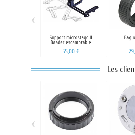
‹
Support microstage II
Bague
Baader escamotable
55,00 €
29
Les clie
‹