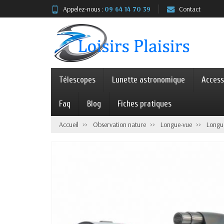
Appelez-nous :
09 64 14 70 39
Contact
Télescopes
Lunette astronomique
Access
Faq
Blog
Fiches pratiques
Accueil
Observation nature
Longue-vue
Longue