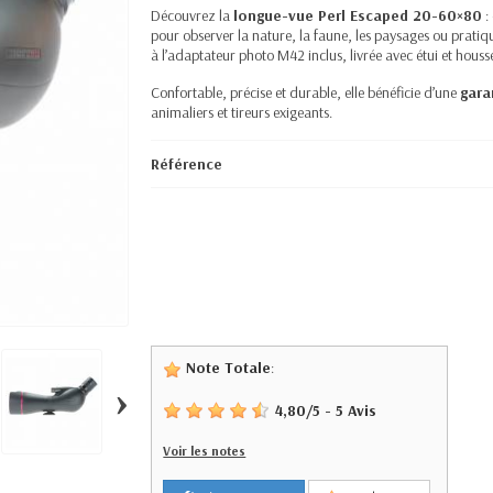
Découvrez la
longue-vue Perl Escaped 20-60×80
:
pour observer la nature, la faune, les paysages ou pratiq
à l’adaptateur photo M42 inclus, livrée avec étui et houss
Confortable, précise et durable, elle bénéficie d’une
gara
animaliers et tireurs exigeants.
Référence
Note Totale
:
›
4,80
/
5
-
5
Avis
Voir les notes