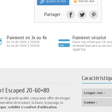
Ajouter un Avis
Voir les Avis
Partager
Paiement en 3x ou 4x
Paiement sécurisé
En 3x de 100€ à 3000€
Payez vos achats par CB ou 
En 4x de 100€ à 3000€
virement bancaire ou encore
Apple Pay
Caractéristiq
erl Escaped 20-60×80
Longue-vue :
ent de grande qualité, conçu pour offrir des images
Gamme :
bservation de la nature, la faune, le paysage, la
ique
,
solidité
et
confort d’utilisation
.