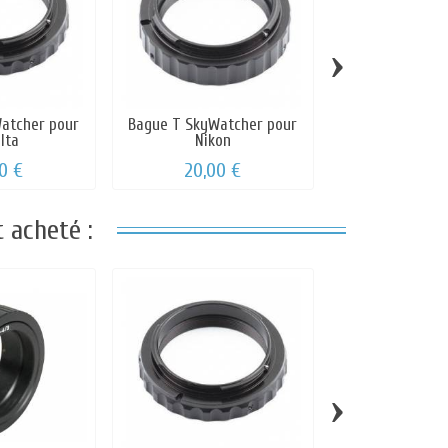
›
atcher pour
Bague T SkyWatcher pour
Filtre solaire p
lta
Nikon
vue - ASSF
0 €
20,00 €
66,00
 acheté :
›