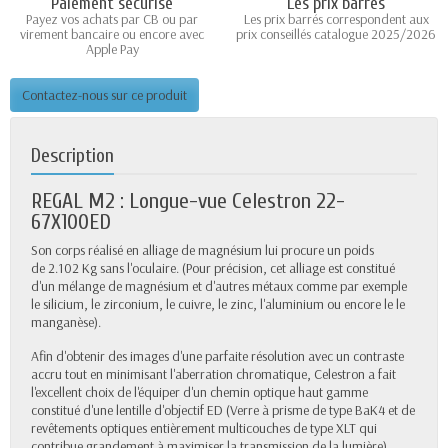
Paiement sécurisé
Les prix barrés
Payez vos achats par CB ou par
Les prix barrés correspondent aux
virement bancaire ou encore avec
prix conseillés catalogue 2025/2026
Apple Pay
Contactez-nous sur ce produit
Description
REGAL M2 : Longue-vue Celestron 22-
67X100ED
Son corps réalisé en alliage de magnésium lui procure un poids
de 2.102 Kg sans l'oculaire. (Pour précision, cet alliage est constitué
d'un mélange de magnésium et d'autres métaux comme par exemple
le silicium, le zirconium, le cuivre, le zinc, l'aluminium ou encore le le
manganèse).
Afin d'obtenir des images d'une parfaite résolution avec un contraste
accru tout en minimisant l'aberration chromatique, Celestron a fait
l'excellent choix de l'équiper d'un chemin optique haut gamme
constitué d'une lentille d'objectif ED (Verre à prisme de type BaK4 et de
revêtements optiques entièrement multicouches de type XLT qui
contribue grandement à maximiser la transmission de la lumière).