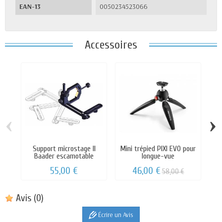
EAN-13
0050234523066
Accessoires
‹
›
Support microstage II
Mini trépied PIXI EVO pour
Baader escamotable
longue-vue
55,00 €
46,00 €
58,00 €
Avis
(0)
Écrire un Avis