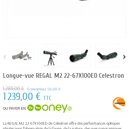
‹
›
Longue-vue REGAL M2 22-67X100ED Celestron
1 289,00 €
Économisez 50,00 €
1 239,00 €
TTC
OU PAYER EN
La REGAL M2 22-67X100ED de Celestron offre des performances optiques
idéales pour l’observation de la faune, de la nature, des vues panoramiques