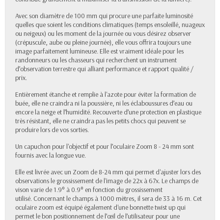
Avec son diamètre de 100 mm qui procure une parfaite luminosité
quelles que soient les conditions climatiques (temps ensoleillé, nuageux
ou neigeux) ou les moment de la journée ou vous désirez observer
(crépuscule, aube ou pleine journée), elle vous offrira toujours une
image parfaitement lumineuse. Elle est vraiment idéale pour les
randonneurs ou les chasseurs qui recherchent un instrument
d’observation terrestre qui alliant performance et rapport qualité /
prix.
Entièrement étanche et remplie à l'azote pour éviter la formation de
buée, elle ne craindra ni la poussière, ni les éclaboussures d’eau ou
encore la neige et l’humidité. Recouverte d’une protection en plastique
très résistant, elle ne craindra pas les petits chocs qui peuvent se
produire lors de vos sorties.
Un capuchon pour l'objectif et pour l’oculaire Zoom 8 - 24 mm sont
fournis avec la longue vue.
Elle est livrée avec un Zoom de 8-24 mm qui permet d'ajuster lors des
observations le grossissement de l'image de 22x à 67x. Le champs de
vison varie de 1.9° à 0.9° en fonction du grossissement
utilisé. Concernant le champs à 1000 mètres, il sera de 33 à 16 m. Cet
oculaire zoom est équipé également d'une bonnette twist up qui
permet le bon positionnement de l’œil de l’utilisateur pour une