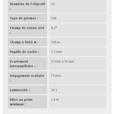
Diamètre de l'objectif
42
:
Type de prismes :
Toit
Champ de vision réel
8.2°
:
Champ à 1000 m :
143 m
Pupille de sortie :
5.3 mm
Écartement
57 mm à 76 mm
interpupillaire :
Dégagement oculaire
17 mm
:
Luminosité :
28.1
Mise au point
1.8 m
minimum :