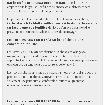
par le revêtement Kowa Repelling (KR)
. La technologie KR
empêche que la graisse, les fluides ou encore des saletés viennent
s'accumuler sur la surface des objectifs traités.
En plus de simplifier considérablement le nettoyage des lentilles,
la
technologie KR réduit significativement le risque de rayer la
surface d’une des lentilles
dès lors qu’on exerce la moindre
pression pour éliminer la saleté au cours du nettoyage.
Les jumelles Kowa
BD II 8X42 XD
bénéficient d’une
conception robuste.
Les Kowa BD II 8X42 XD
bénéficient d'un châssis en alliage de
magnésium qui les rend
légères, compactes
et
robustes. Elles
supportent sans aucun problème les conditions d'usage les plus sévères
et procurent un sentiment de sécurité et de longévité.
Leur
corps robuste en alliage de magnésium est entouré d'une couche
protectrice en caoutchouc. Cette armure en
caoutchouc offre non
seulement une prise sûre et confortable, tout en augmentant
également le niveau de durabilité.
Les jumelles Kowa BD II 8X42 XD bénéficient d'une mise au