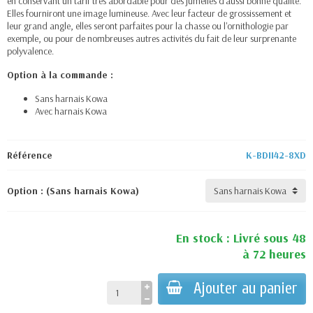
en conservant un tarif très abordable pour des jumelles d'aussi bonne qualité.
Elles fourniront une image lumineuse. Avec leur facteur de grossissement et
leur grand angle, elles seront parfaites pour la chasse ou l'ornithologie par
exemple, ou pour de nombreuses autres activités du fait de leur surprenante
polyvalence.
Option à la commande :
Sans harnais Kowa
Avec harnais Kowa
Référence
K-BDII42-8XD
Option : (Sans harnais Kowa)
En stock : Livré sous 48
à 72 heures
Ajouter au panier