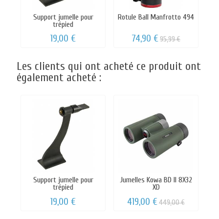
Support jumelle pour
Rotule Ball Manfrotto 494
Ro
trépied
19,00 €
74,90 €
95,99 €
Les clients qui ont acheté ce produit ont
également acheté :
Support jumelle pour
Jumelles Kowa BD II 8X32
trépied
XD
19,00 €
419,00 €
449,00 €