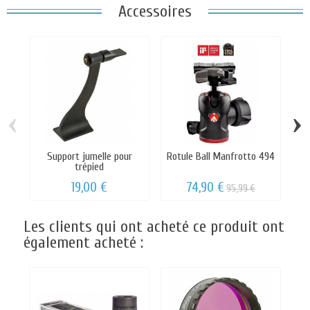
Accessoires
‹
›
Support jumelle pour
Rotule Ball Manfrotto 494
Ro
trépied
19,00 €
74,90 €
95,99 €
Les clients qui ont acheté ce produit ont
également acheté :