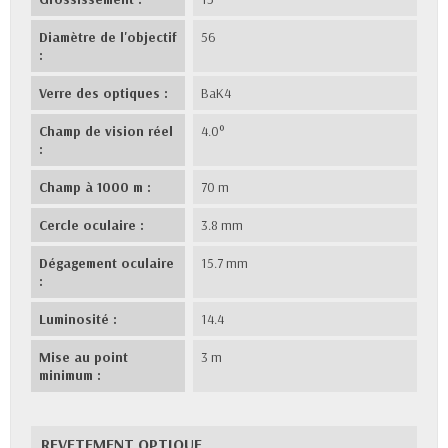
Diamètre de l'objectif
56
:
Verre des optiques :
BaK4
Champ de vision réel
4.0°
:
Champ à 1000 m :
70 m
Cercle oculaire :
3.8 mm
Dégagement oculaire
15.7 mm
:
Luminosité :
14.4
Mise au point
3 m
minimum :
REVETEMENT OPTIQUE