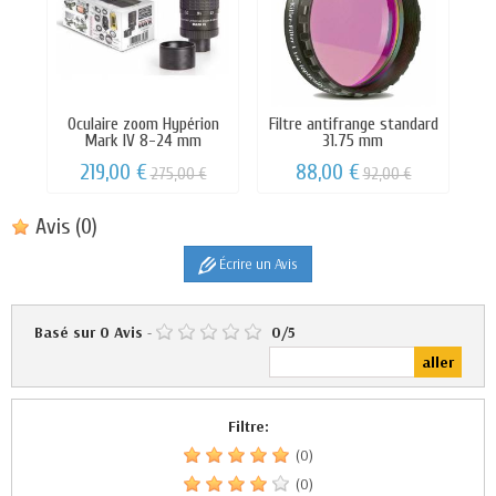
Oculaire zoom Hypérion
Filtre antifrange standard
Mark IV 8-24 mm
31.75 mm
219,00 €
88,00 €
275,00 €
92,00 €
Avis
(0)
Écrire un Avis
Basé sur
0
Avis
-
0
/
5
Filtre:
(0)
(0)