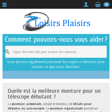
0
Comment pouvons-nous vous aider?

Vous pouvez également parcourir les sujets ci-dessous pour
trouver ce que vous cherchez.
Quelle est la meilleure monture pour un
télescope débutant ?
La
monture azimutale
, simple et intuitive, est
idéale pour
débuter en astronomie
. La
monture équatoriale
permet un