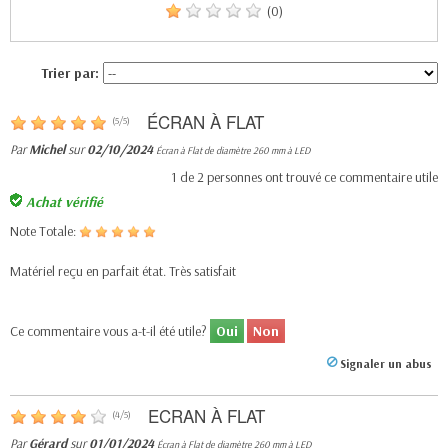
(0)
Trier par:
ÉCRAN À FLAT
(
5
/
5
)
Par
Michel
sur
02/10/2024
Écran à Flat de diamètre 260 mm à LED
1
de
2
personnes ont trouvé ce commentaire utile
Achat vérifié
Note Totale:
Matériel reçu en parfait état. Très satisfait
Ce commentaire vous a-t-il été utile?
Oui
Non
Signaler un abus
ECRAN À FLAT
(
4
/
5
)
Par
Gérard
sur
01/01/2024
Écran à Flat de diamètre 260 mm à LED