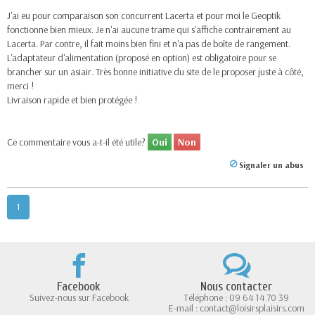
J'ai eu pour comparaison son concurrent Lacerta et pour moi le Geoptik
fonctionne bien mieux. Je n'ai aucune trame qui s'affiche contrairement au
Lacerta. Par contre, il fait moins bien fini et n'a pas de boîte de rangement.
L'adaptateur d'alimentation (proposé en option) est obligatoire pour se
brancher sur un asiair. Très bonne initiative du site de le proposer juste à côté,
merci !
Livraison rapide et bien protégée !
Ce commentaire vous a-t-il été utile?
Oui
Non
Signaler un abus
1
Facebook
Nous contacter
Suivez-nous sur Facebook
Téléphone : 09 64 14 70 39
E-mail : contact@loisirsplaisirs.com