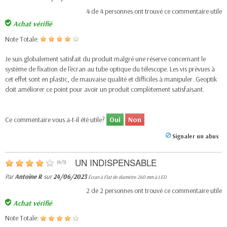
4
de
4
personnes ont trouvé ce commentaire utile
Achat vérifié
Note Totale:
Je suis globalement satisfait du produit malgré une réserve concernant le
système de fixation de l'écran au tube optique du télescope. Les vis prévues à
cet effet sont en plastic, de mauvaise qualité et difficiles à manipuler. Geoptik
doit améliorer ce point pour avoir un produit complètement satisfaisant.
Ce commentaire vous a-t-il été utile?
Oui
Non
Signaler un abus
UN INDISPENSABLE
(
4
/
5
)
Par
Antoine R
sur
24/06/2023
Écran à Flat de diamètre 260 mm à LED
2
de
2
personnes ont trouvé ce commentaire utile
Achat vérifié
Note Totale: