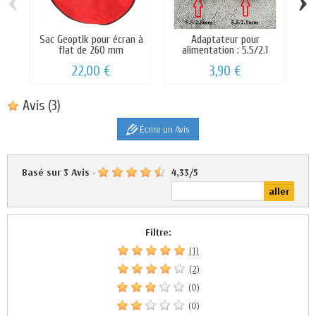
Sac Geoptik pour écran à
Adaptateur pour
C
flat de 260 mm
alimentation : 5.5/2.1
mm...
22,00 €
3,90 €
Avis
(3)
Écrire un Avis
Basé sur
3
Avis
-
4,33
/
5
Filtre:
(1)
(2)
(0)
(0)