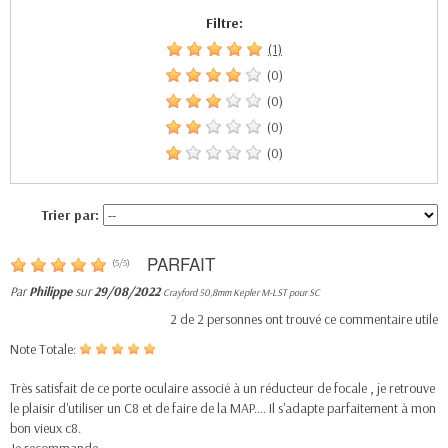
Filtre:
(1)
(0)
(0)
(0)
(0)
Trier par:
PARFAIT
(
5
/
5
)
Par
Philippe
sur
29/08/2022
Crayford 50,8mm Kepler M-LST pour SC
2
de
2
personnes ont trouvé ce commentaire utile
Note Totale:
Très satisfait de ce porte oculaire associé à un réducteur de focale , je retrouve
le plaisir d'utiliser un C8 et de faire de la MAP.... Il s'adapte parfaitement à mon
bon vieux c8.