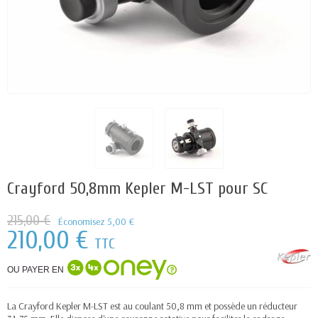
Crayford 50,8mm Kepler M-LST pour SC
215,00 €
Économisez 5,00 €
210,00 €
TTC
OU PAYER EN
La Crayford Kepler M-LST est au coulant 50,8 mm et possède un réducteur